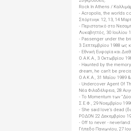
Συγκρούσεις:
Rock In Athens / Καλλιμά
- Acropolis, the worlds co
Σπόρτινγκ 12, 13, 14 Μαρ
- Περιστατικό στο Νεσαμ
Λυκαβηττός, 30 Ιουλίου 
- Passenger under the bri
3 Σεπτεμβρίου 1988 ως κα
- Εθνική Ευφορία και Διεθ
Ο.Α.Κ.Α., 3 Οκτωβρίου 19
- Haunted by the memory o
dream, he can't be preci
O.A.K.A., 31 Μαΐου 1989 &
- Undercover Agent Of Th
Νέα Φιλαδέλφεια, 28 Αυ
- Το Momentum των "Δύο 
Σ.Ε.Φ., 29 Νοεμβρίου 199
- She said love's dead (δι
ΡΟΔΟΝ 22 Δεκεμβρίου 19
- Off to never - neverland:
Γήπεδο Πανιωνίου, 27 Ιο