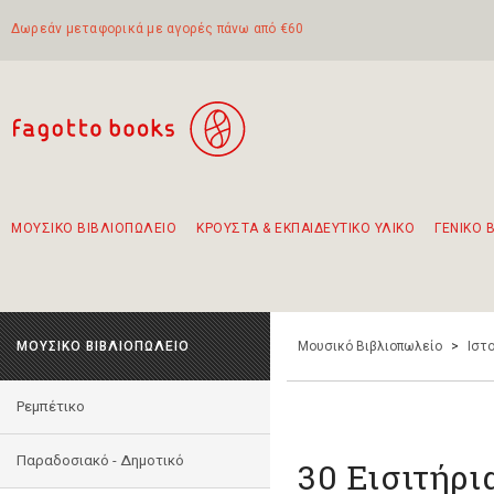
Δωρεάν μεταφορικά με αγορές πάνω από €60
ΜΟΥΣΙΚΟ ΒΙΒΛΙΟΠΩΛΕΙΟ
ΚΡΟΥΣΤΑ & ΕΚΠΑΙΔΕΥΤΙΚΟ ΥΛΙΚΟ
ΓΕΝΙΚΟ 
Προτάσεις - Σετ - Συνδυασμοί Βιβλίων
Πρωτότυποι Συνδυασμοί - Σετ δώρων για παιδιά
Για τα πρώτα μας βήματα στην κιθάρα
Το πιο διαδεδομένο σετ Boomwhackers
Περπατώντας στην παλιά πόλη της Λευκάδας
ΜΟΥΣΙΚΟ ΒΙΒΛΙΟΠΩΛΕΙΟ
Μουσικό Βιβλιοπωλείο
>
Ιστο
Ρεμπέτικο
Παραδοσιακό - Δημοτικό
30 Εισιτήρι