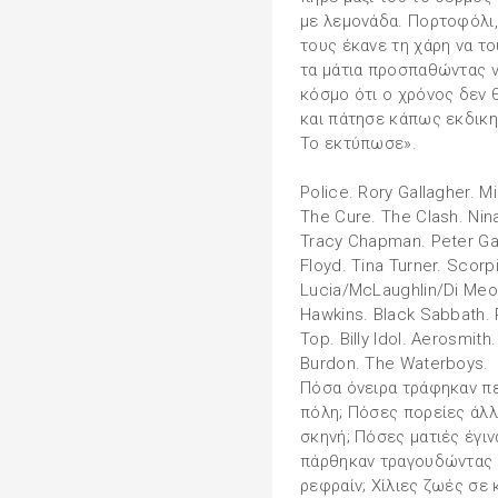
με λεμονάδα. Πορτοφόλι, 
τους έκανε τη χάρη να το
τα μάτια προσπαθώντας να
κόσμο ότι ο χρόνος δεν 
και πάτησε κάπως εκδικη
Το εκτύπωσε».
Police. Rory Gallagher. 
The Cure. The Clash. Nin
Tracy Chapman. Peter Gab
Floyd. Tina Turner. Scorp
Lucia/McLaughlin/Di Meol
Hawkins. Black Sabbath. 
Top. Billy Idol. Aerosmit
Burdon. The Waterboys.
Πόσα όνειρα τράφηκαν πε
πόλη; Πόσες πορείες άλλ
σκηνή; Πόσες ματιές έγι
πάρθηκαν τραγουδώντας 
ρεφραίν; Χίλιες ζωές σε κ