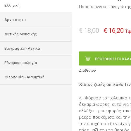
Ελληνική
Παπαϊωάννου Παναγιώτη
Αρχαιότητα
€ 18,00
€ 16,20
Τι
Δυτικής Μουσικής
Βιογραφίες - Λεξικά
ΠΡΟΣΘΗΚΗ ΣΤΟ ΚΑΛ
Εθνομουσικολογία
Διαθέσιμο
Φιλοσοφία - Αισθητική
Χίλιες ζωές σε κάθε liv
«...Φόρεσε το πολεμικό τ
δεκαριά φορές, αυτό για 
αλλάξει τρεις φορές τακο
μαύρο πουκάμισο και την
την εποχή που δεν είχε γί
πήρε μαζί του το θερμός