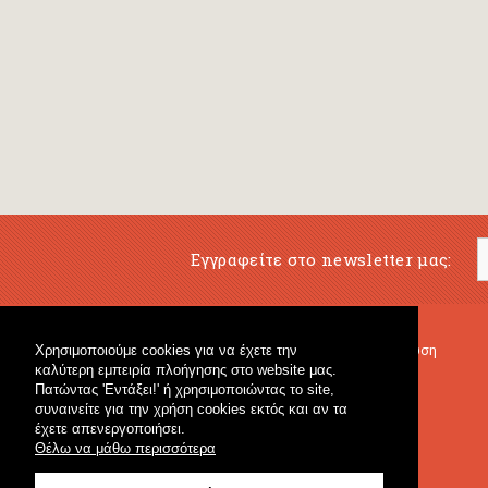
Εγγραφείτε στο newsletter μας:
Χρησιμοποιούμε cookies για να έχετε την
Μουσικό Βιβλιοπωλείο
Μουσική Εκπαίδευση
καλύτερη εμπειρία πλοήγησης στο website μας.
Κρουστά & Εκπαιδευτικό Υλικό
Fagotto Blog
Πατώντας 'Εντάξει!' ή χρησιμοποιώντας το site,
Γενικό Βιβλιοπωλείο
συναινείτε για την χρήση cookies εκτός και αν τα
έχετε απενεργοποιήσει.
Θέλω να μάθω περισσότερα