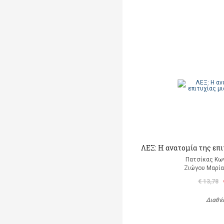
ΛΕΞ: Η ανατομία της επ
Πατσίκας Κω
Ζιώγου Μαρία 
€ 13,78
Διαθέ