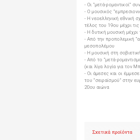
- Οι "μετά-ρομαντικοί" συ
- Ο μουσικός "εμπρεσιον
- Η νεοελληνική εθνική σ
τέλος του 19ου μέχρι τις
- Η δυτική μουσική μέχρι
- Από την προπολεμική "α
μεσοπολέμου
- Η μουσική στη σοβιετικ
- Από το "μετά-ρομαντισμ
(και λίγα λογία για τον 
- Οι άμεσες και οι έμμεσ
του "σειραϊσμού" στην ε
20ου αιώνα
Σχετικά προϊόντα