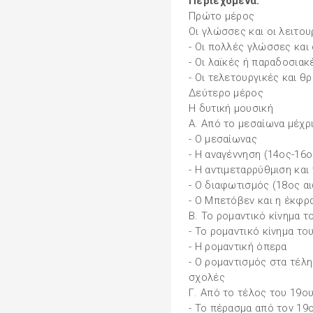
Περιεχόμενα:
Πρώτο μέρος
Οι γλώσσες και οι λειτου
- Οι πολλές γλώσσες και 
- Οι λαϊκές ή παραδοσιακ
- Οι τελετουργικές και θ
Δεύτερο μέρος
Η δυτική μουσική
Α. Από το μεσαίωνα μέχρ
- Ο μεσαίωνας
- Η αναγέννηση (14ος-16ο
- Η αντιμεταρρύθμιση και
- Ο διαφωτισμός (18ος α
- Ο Μπετόβεν και η έκφρ
Β. Το ρομαντικό κίνημα τ
- Το ρομαντικό κίνημα το
- Η ρομαντική όπερα
- Ο ρομαντισμός στα τέλη
σχολές
Γ. Από το τέλος του 19ου
- Το πέρασμα από τον 19