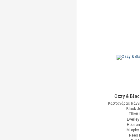
Ozzy & Bla
Καστανάρας Γιάνν
Black J
Elliott
Everley
Hobson
Murphy 
Rees 