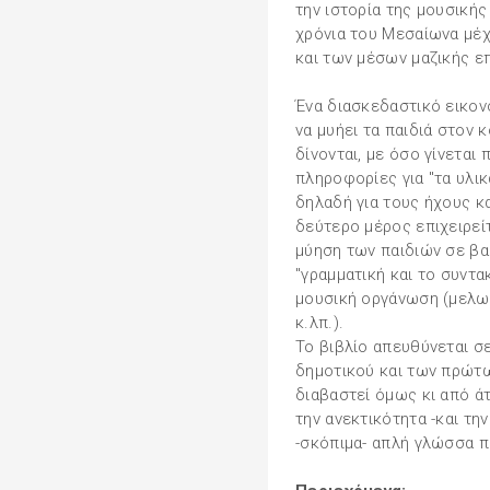
την ιστορία της μουσικής
χρόνια του Μεσαίωνα μέχ
και των μέσων μαζικής επ
Ένα διασκεδαστικό εικον
να μυήει τα παιδιά στον
δίνονται, με όσο γίνεται
πληροφορίες για "τα υλικ
δηλαδή για τους ήχους κ
δεύτερο μέρος επιχειρείτ
μύηση των παιδιών σε βα
"γραμματική και το συντα
μουσική οργάνωση (μελωδ
κ.λπ.).
Το βιβλίο απευθύνεται σ
δημοτικού και των πρώτω
διαβαστεί όμως κι από ά
την ανεκτικότητα -και τη
-σκόπιμα- απλή γλώσσα π