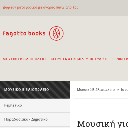
Δωρεάν μεταφορικά με αγορές πάνω από €60
ΜΟΥΣΙΚΟ ΒΙΒΛΙΟΠΩΛΕΙΟ
ΚΡΟΥΣΤΑ & ΕΚΠΑΙΔΕΥΤΙΚΟ ΥΛΙΚΟ
ΓΕΝΙΚΟ 
Προτάσεις - Σετ - Συνδυασμοί Βιβλίων
Πρωτότυποι Συνδυασμοί - Σετ δώρων για παιδιά
Για τα πρώτα μας βήματα στην κιθάρα
Το πιο διαδεδομένο σετ Boomwhackers
Περπατώντας στην παλιά πόλη της Λευκάδας
ΜΟΥΣΙΚΟ ΒΙΒΛΙΟΠΩΛΕΙΟ
Μουσικό Βιβλιοπωλείο
>
Ιστο
Ρεμπέτικο
Παραδοσιακό - Δημοτικό
Μουσική για