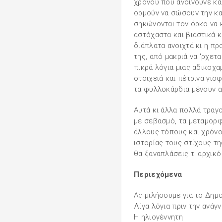
χρόνου που ανοίγουνε κα
ορμούν να σώσουν την κα
σηκώνονται τον όρκο να 
αστόχαστα και βιαστικά 
διάπλατα ανοιχτά κι η πρ
της, από μακριά να 'ρχετ
πικρά λόγια μιας αδικοχα
στοιχειά και πέτρινα γιο
τα φυλλοκάρδια μένουν α
Αυτά κι άλλα πολλά τραγ
με σεβασμό, τα μεταμορφ
άλλους τόπους και χρόνο
ιστορίας τους στίχους τη
θα ξαναπλάσεις τ' αρχικό
Περιεχόμενα
Ας μιλήσουμε για το Δημ
Λίγα λόγια πριν την ανάγ
Η ηλιογέννητη