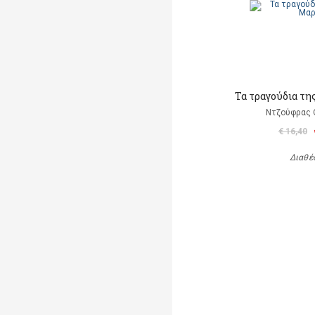
Τα τραγούδια τη
Ντζούφρας Θ
€ 16,40
Διαθέ