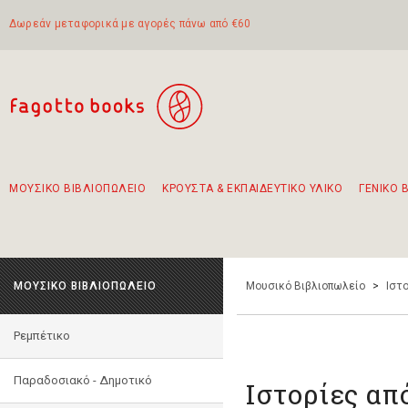
Δωρεάν μεταφορικά με αγορές πάνω από €60
ΜΟΥΣΙΚΟ ΒΙΒΛΙΟΠΩΛΕΙΟ
ΚΡΟΥΣΤΑ & ΕΚΠΑΙΔΕΥΤΙΚΟ ΥΛΙΚΟ
ΓΕΝΙΚΟ 
Προτάσεις - Σετ - Συνδυασμοί Βιβλίων
Πρωτότυποι Συνδυασμοί - Σετ δώρων για παιδιά
Για τα πρώτα μας βήματα στην κιθάρα
Το πιο διαδεδομένο σετ Boomwhackers
Περπατώντας στην παλιά πόλη της Λευκάδας
ΜΟΥΣΙΚΟ ΒΙΒΛΙΟΠΩΛΕΙΟ
Μουσικό Βιβλιοπωλείο
>
Ιστο
Ρεμπέτικο
Παραδοσιακό - Δημοτικό
Ιστορίες απ