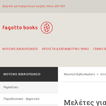
Δωρεάν μεταφορικά με αγορές πάνω από €60
ΜΟΥΣΙΚΟ ΒΙΒΛΙΟΠΩΛΕΙΟ
ΚΡΟΥΣΤΑ & ΕΚΠΑΙΔΕΥΤΙΚΟ ΥΛΙΚΟ
ΓΕΝΙΚΟ 
Προτάσεις - Σετ - Συνδυασμοί Βιβλίων
Πρωτότυποι Συνδυασμοί - Σετ δώρων για παιδιά
Για τα πρώτα μας βήματα στην κιθάρα
Το πιο διαδεδομένο σετ Boomwhackers
Περπατώντας στην παλιά πόλη της Λευκάδας
ΜΟΥΣΙΚΟ ΒΙΒΛΙΟΠΩΛΕΙΟ
Μουσικό Βιβλιοπωλείο
>
Ιστο
Ρεμπέτικο
Παραδοσιακό - Δημοτικό
Μελέτες για