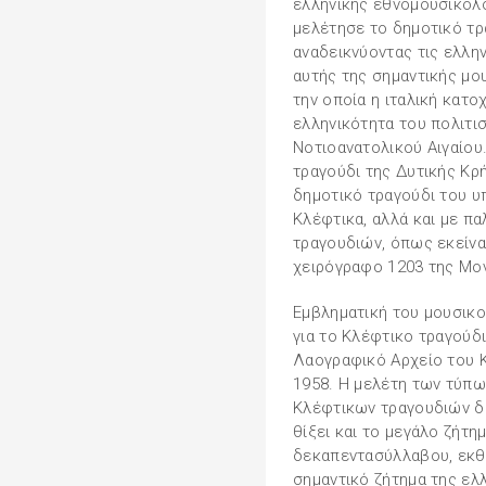
ελληνικής εθνομουσικολο
μελέτησε το δημοτικό τ
αναδεικνύοντας τις ελλην
αυτής της σημαντικής μο
την οποία η ιταλική κατο
ελληνικότητα του πολιτ
Νοτιοανατολικού Αιγαίου
τραγούδι της Δυτικής Κρή
δημοτικό τραγούδι του 
Κλέφτικα, αλλά και με π
τραγουδιών, όπως εκείνα
χειρόγραφο 1203 της Μο
Εμβληματική του μουσικο
για το Κλέφτικο τραγούδ
Λαογραφικό Αρχείο του 
1958. Η μελέτη των τύπω
Κλέφτικων τραγουδιών δί
θίξει και το μεγάλο ζήτη
δεκαπεντασύλλαβου, εκθέ
σημαντικό ζήτημα της ελλ