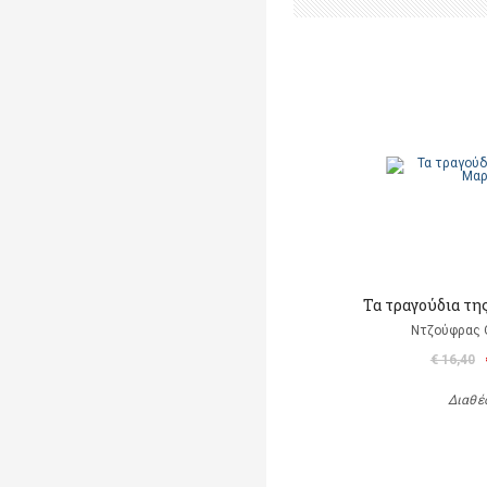
Τα τραγούδια τη
Ντζούφρας Θ
€ 16,40
Διαθέ