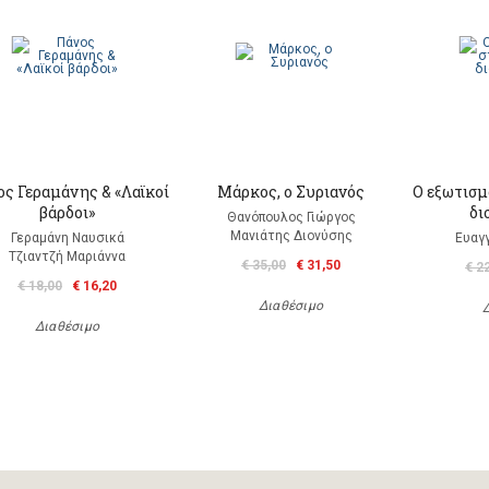
ς Γεραμάνης & «Λαϊκοί
Μάρκος, ο Συριανός
Ο εξωτισμ
βάρδοι»
δι
Θανόπουλος Γιώργος
Μανιάτης Διονύσης
Γεραμάνη Ναυσικά
Ευαγ
Τζιαντζή Μαριάννα
€ 35,00
€ 31,50
€ 2
€ 18,00
€ 16,20
Διαθέσιμο
Διαθέσιμο