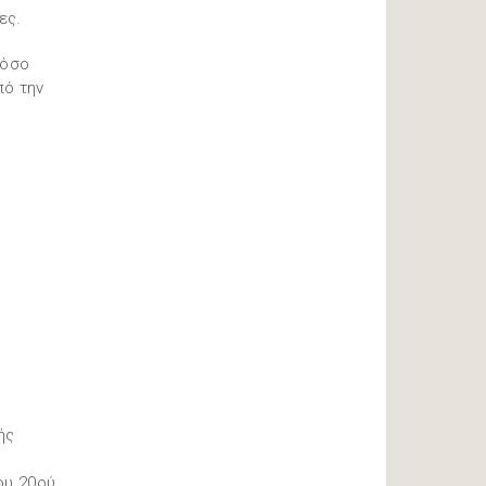
ες.
τόσο
πό την
ής
ου 20ού