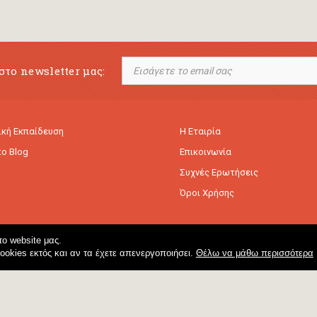
στο newsletter μας:
κή Εκπαίδευση
Η Εταιρία
to Blog
Επικοινωνία
Συχνές Ερωτήσεις
Όροι Χρήσης
ο website μας.
cookies εκτός και αν τα έχετε απενεργοποιήσει.
Θέλω να μάθω περισσότερα