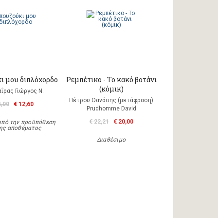
 μου διπλόχορδο
Ρεμπέτικο - Το κακό βοτάνι
(κόμικ)
ΐρας Γιώργος Ν.
Πέτρου Θανάσης (μετάφραση)
4,00
€ 12,60
Prudhomme David
€ 22,21
€ 20,00
υπό την προϋπόθεση
ης αποθέματος
Διαθέσιμο