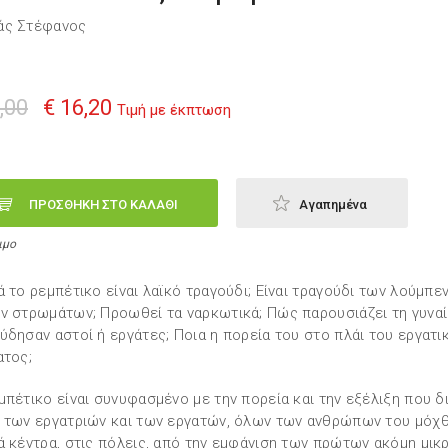
άς Στέφανος
,00
€ 16,20
Τιμή με έκπτωση
ΠΡΟΣΘΗΚΗ ΣΤΟ ΚΑΛΑΘΙ
Αγαπημένα
ιμο
ά το ρεμπέτικο είναι λαϊκό τραγούδι; Είναι τραγούδι των λούμπε
ν στρωμάτων; Προωθεί τα ναρκωτικά; Πώς παρουσιάζει τη γυναί
ύδησαν αστοί ή εργάτες; Ποια η πορεία του στο πλάι του εργατι
ατος;
μπέτικο είναι συνυφασμένο με την πορεία και την εξέλιξη που δ
 των εργατριών και των εργατών, όλων των ανθρώπων του μόχ
ά κέντρα, στις πόλεις, από την εμφάνιση των πρώτων ακόμη μικ