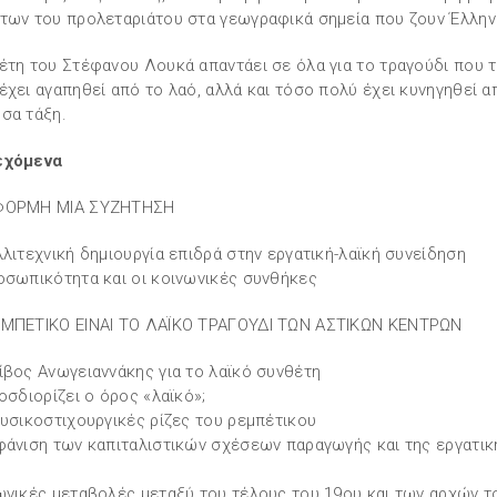
των του προλεταριάτου στα γεωγραφικά σημεία που ζουν Έλλην
έτη του Στέφανου Λουκά απαντάει σε όλα για το τραγούδι που 
έχει αγαπηθεί από το λαό, αλλά και τόσο πολύ έχει κυνηγηθεί α
σα τάξη.
εχόμενα
ΦΟΡΜΗ ΜΙΑ ΣΥΖΗΤΗΣΗ
λλιτεχνική δημιουργία επιδρά στην εργατική-λαϊκή συνείδηση
οσωπικότητα και οι κοινωνικές συνθήκες
ΜΠΕΤΙΚΟ ΕΙΝΑΙ ΤΟ ΛΑΪΚΟ ΤΡΑΓΟΥΔΙ ΤΩΝ ΑΣΤΙΚΩΝ ΚΕΝΤΡΩΝ
ίβος Ανωγειαννάκης για το λαϊκό συνθέτη
ροσδιορίζει ο όρος «λαϊκό»;
ουσικοστιχουργικές ρίζες του ρεμπέτικου
φάνιση των καπιταλιστικών σχέσεων παραγωγής και της εργατικ
ωνικές μεταβολές μεταξύ του τέλους του 19ου και των αρχών τ