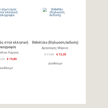
ός στην ελληνική
Rébétiko (δίγλωσση έκδοση)
σκογραφία
Δραγούμης Μάρκος
γέλου Γιώργος
€ 17,00
€ 15,30
2,00
€ 19,80
Διαθέσιμο
Διαθέσιμο