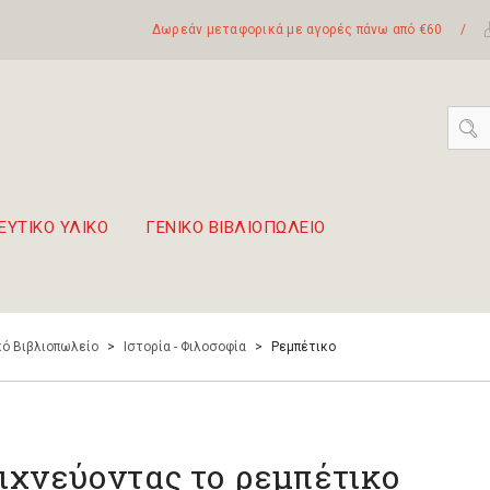
Δωρεάν μεταφορικά με αγορές πάνω από €60
/
ΕΥΤΙΚΟ ΥΛΙΚΟ
ΓΕΝΙΚΟ ΒΙΒΛΙΟΠΩΛΕΙΟ
 σετ Boomwhackers
πόλη της Λευκάδας
ό Βιβλιοπωλείο
>
Ιστορία - Φιλοσοφία
>
Ρεμπέτικο
ιχνεύοντας το ρεμπέτικο