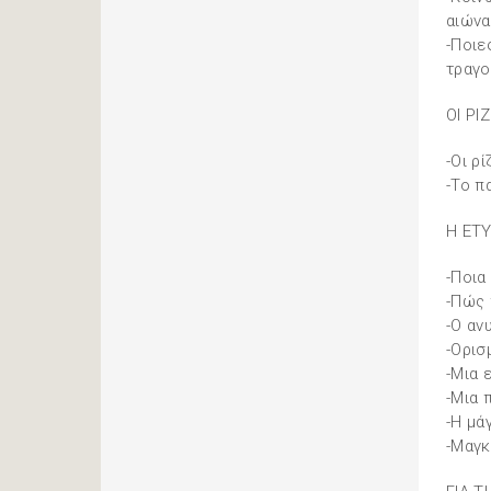
αιώνα
-Ποιε
τραγο
ΟΙ ΡΙ
-Οι ρ
-Το π
Η ΕΤ
-Ποια
-Πώς 
-Ο αν
-Ορισ
-Μια 
-Μια 
-Η μά
-Μαγκ