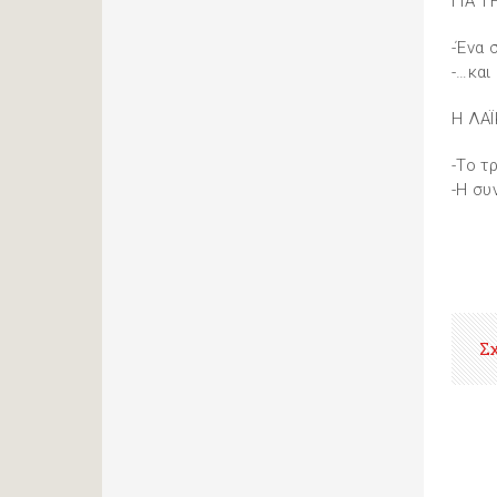
ΓΙΑ 
-Ένα 
-…και
Η ΛΑ
-Το τ
-Η συ
Σ