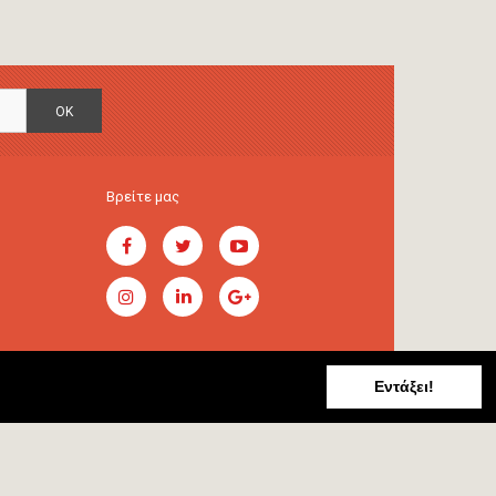
OK
Βρείτε μας
Εντάξει!
Handcrafted by
RADIAL