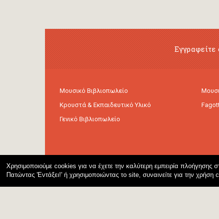
Εγγραφείτε 
Μουσικό Βιβλιοπωλείο
Μουσι
Κρουστά & Εκπαιδευτικό Υλικό
Fagot
Γενικό Βιβλιοπωλείο
Χρησιμοποιούμε cookies για να έχετε την καλύτερη εμπειρία πλοήγησης στ
Πατώντας 'Εντάξει!' ή χρησιμοποιώντας το site, συναινείτε για την χρήση 