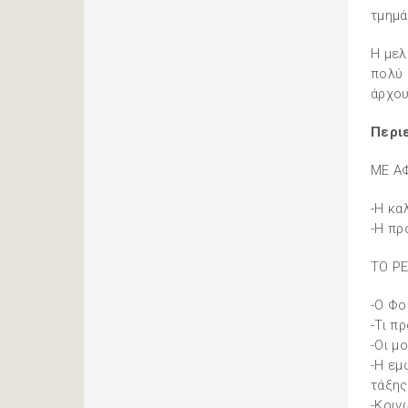
τμημά
Η μελ
πολύ 
άρχου
Περι
ΜΕ Α
-Η κα
-Η πρ
ΤΟ ΡΕ
-Ο Φο
-Τι π
-Οι μ
-Η εμ
τάξης
-Κοιν