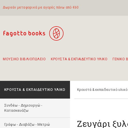
Δωρεάν μεταφορικά με αγορές πάνω από €60
ΜΟΥΣΙΚΟ ΒΙΒΛΙΟΠΩΛΕΙΟ
ΚΡΟΥΣΤΑ & ΕΚΠΑΙΔΕΥΤΙΚΟ ΥΛΙΚΟ
ΓΕΝΙΚΟ 
Προτάσεις - Σετ - Συνδυασμοί Βιβλίων
Πρωτότυποι Συνδυασμοί - Σετ δώρων για παιδιά
Για τα πρώτα μας βήματα στην κιθάρα
Το πιο διαδεδομένο σετ Boomwhackers
Περπατώντας στην παλιά πόλη της Λευκάδας
ΚΡΟΥΣΤΑ & ΕΚΠΑΙΔΕΥΤΙΚΟ ΥΛΙΚΟ
Κρουστά & εκπαιδευτικό υλικό
Συνδέω - Δημιουργώ -
Kατασκευάζω
Ζευγάρι ξυ
Γράφω - Διαβάζω - Μετρώ