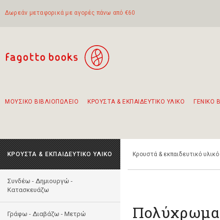
Δωρεάν μεταφορικά με αγορές πάνω από €60
ΜΟΥΣΙΚΟ ΒΙΒΛΙΟΠΩΛΕΙΟ
ΚΡΟΥΣΤΑ & ΕΚΠΑΙΔΕΥΤΙΚΟ ΥΛΙΚΟ
ΓΕΝΙΚΟ 
Προτάσεις - Σετ - Συνδυασμοί Βιβλίων
Πρωτότυποι Συνδυασμοί - Σετ δώρων για παιδιά
Για τα πρώτα μας βήματα στην κιθάρα
Το πιο διαδεδομένο σετ Boomwhackers
Περπατώντας στην παλιά πόλη της Λευκάδας
ΚΡΟΥΣΤΑ & ΕΚΠΑΙΔΕΥΤΙΚΟ ΥΛΙΚΟ
Κρουστά & εκπαιδευτικό υλικό
Συνδέω - Δημιουργώ -
Kατασκευάζω
Πολύχρωμα
Γράφω - Διαβάζω - Μετρώ