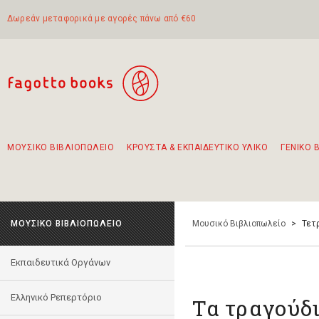
Δωρεάν μεταφορικά με αγορές πάνω από €60
ΜΟΥΣΙΚΟ ΒΙΒΛΙΟΠΩΛΕΙΟ
ΚΡΟΥΣΤΑ & ΕΚΠΑΙΔΕΥΤΙΚΟ ΥΛΙΚΟ
ΓΕΝΙΚΟ 
Προτάσεις - Σετ - Συνδυασμοί Βιβλίων
Πρωτότυποι Συνδυασμοί - Σετ δώρων για παιδιά
Για τα πρώτα μας βήματα στην κιθάρα
Το πιο διαδεδομένο σετ Boomwhackers
Περπατώντας στην παλιά πόλη της Λευκάδας
ΜΟΥΣΙΚΟ ΒΙΒΛΙΟΠΩΛΕΙΟ
Μουσικό Βιβλιοπωλείο
>
Τετρ
Εκπαιδευτικά Οργάνων
Ελληνικό Ρεπερτόριο
Τα τραγούδι