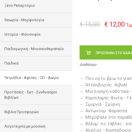
Ξένο Ρεπερτόριο
Θεωρία - Μορφολογία
€ 15,00
€ 12,00
Τι
Ιστορία - Φιλοσοφία
Παιδαγωγική - Μουσικοθεραπεία
ΠΡΟΣΘΗΚΗ ΣΤΟ ΚΑΛ
Παιδικά
Διαθέσιμο
Τετράδια - Αφίσες - CD - Δώρα
Που να το βρω το γιασε
Ντεληβοριάς -Αϊβαλί
Μια λυγερή καθότανε 
Προτάσεις - Σετ - Συνδυασμοί
Βιβλίων
Καρσιλαμάς Φιντίκ - Γ
Σμυρνιά - Σμύρνη
Αντωνούμ -Φάρασσα
Βιβλία Προσφορών
Μπρόβαλε στο παραθύρ
Βάλαμ’ τις τάβλες - Ιν
Λογοτεχνία με μουσική
Αλέξιος - Καππαδοκία