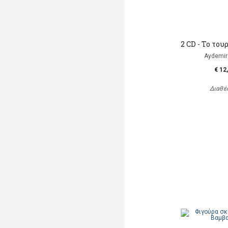
2 CD - To το
Aydemir
€ 12
Διαθέ