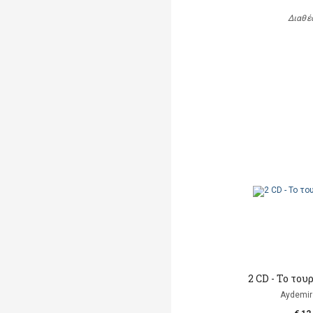
Διαθέ
2 CD - To το
Aydemir