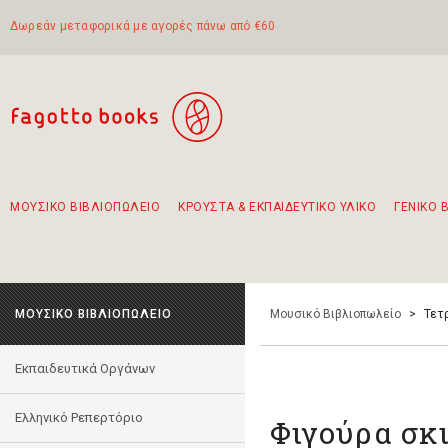
Δωρεάν μεταφορικά με αγορές πάνω από €60
ΜΟΥΣΙΚΟ ΒΙΒΛΙΟΠΩΛΕΙΟ
ΚΡΟΥΣΤΑ & ΕΚΠΑΙΔΕΥΤΙΚΟ ΥΛΙΚΟ
ΓΕΝΙΚΟ 
Προτάσεις - Σετ - Συνδυασμοί Βιβλίων
Πρωτότυποι Συνδυασμοί - Σετ δώρων για παιδιά
Για τα πρώτα μας βήματα στην κιθάρα
Το πιο διαδεδομένο σετ Boomwhackers
Περπατώντας στην παλιά πόλη της Λευκάδας
ΜΟΥΣΙΚΟ ΒΙΒΛΙΟΠΩΛΕΙΟ
Μουσικό Βιβλιοπωλείο
>
Τετρ
Εκπαιδευτικά Οργάνων
Ελληνικό Ρεπερτόριο
Φιγούρα σκι