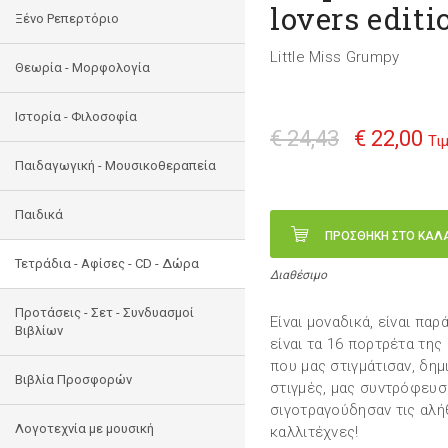
lovers editi
Ξένο Ρεπερτόριο
Little Miss Grumpy
Θεωρία - Μορφολογία
Ιστορία - Φιλοσοφία
€ 24,43
€ 22,00
Τι
Παιδαγωγική - Μουσικοθεραπεία
Παιδικά
ΠΡΟΣΘΗΚΗ ΣΤΟ ΚΑΛ
Τετράδια - Αφίσες - CD - Δώρα
Διαθέσιμο
Προτάσεις - Σετ - Συνδυασμοί
Είναι μοναδικά, είναι παρ
Βιβλίων
είναι τα 16 πορτρέτα της
που μας στιγμάτισαν, δημ
Βιβλία Προσφορών
στιγμές, μας συντρόφευσα
σιγοτραγούδησαν τις αλή
Λογοτεχνία με μουσική
καλλιτέχνες!