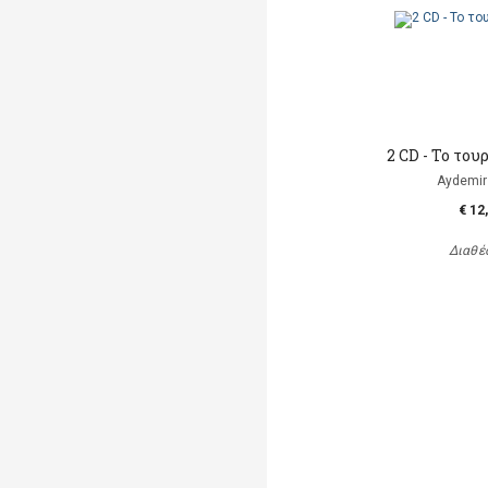
2 CD - To το
Aydemir
€ 12
Διαθέ