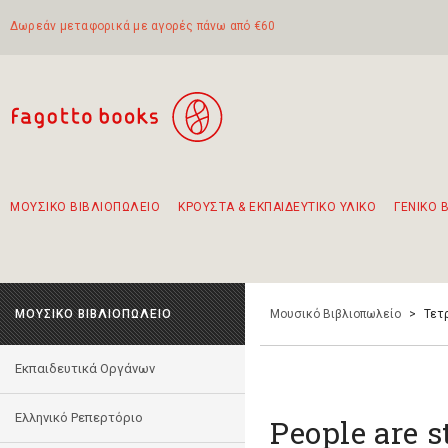
Δωρεάν μεταφορικά με αγορές πάνω από €60
ΜΟΥΣΙΚΟ ΒΙΒΛΙΟΠΩΛΕΙΟ
ΚΡΟΥΣΤΑ & ΕΚΠΑΙΔΕΥΤΙΚΟ ΥΛΙΚΟ
ΓΕΝΙΚΟ 
Προτάσεις - Σετ - Συνδυασμοί Βιβλίων
Πρωτότυποι Συνδυασμοί - Σετ δώρων για παιδιά
Για τα πρώτα μας βήματα στην κιθάρα
Το πιο διαδεδομένο σετ Boomwhackers
Περπατώντας στην παλιά πόλη της Λευκάδας
ΜΟΥΣΙΚΟ ΒΙΒΛΙΟΠΩΛΕΙΟ
Μουσικό Βιβλιοπωλείο
>
Τετρ
Εκπαιδευτικά Οργάνων
Ελληνικό Ρεπερτόριο
People are s