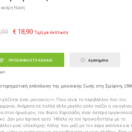
πακάρη Νάση
,00
€ 18,90
Τιμή με έκπτωση
ΠΡΟΣΘΗΚΗ ΣΤΟ ΚΑΛΑΘΙ
Αγαπημένα
ιμο
στορηματική ανάπλαση της μουσικής ζωής στη Σμύρνη, 190
χτίζεται ένας μουσικός>>; Ποιο είναι το περιβάλλον που τον
ρφώνει; Ανάμεσα σε πολλά άλλα μεγάλο ρόλο παίζει η οικογένεια
α στον ήρωά μου, τον Φώτο Χαρισιάδη, έναν πατέρα οργανοποιό
κό. Δεν μου έφτανε αυτό. Ήθελα να τον προικοδοτήσω με το
άλλον μιας ολόκληρης πόλης που μαζί με τον αέρα ανέπνεε και 