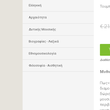
Ελληνική
Τουμ
Αρχαιότητα
€ 21
Δυτικής Μουσικής
Βιογραφίες - Λεξικά
Εθνομουσικολογία
Διαθέσ
Φιλοσοφία - Αισθητική
Μυθι
Πως<<
διαμο
δώρισ
μουσι
περιβ