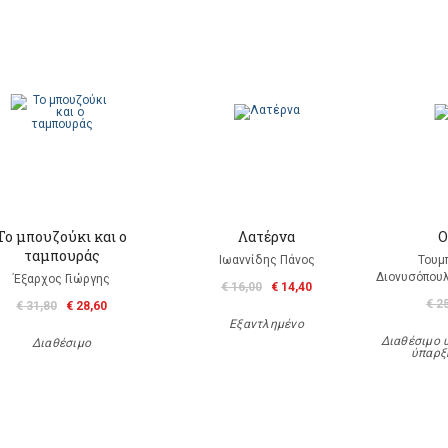
Το μπουζούκι και ο
Λατέρνα
Ο
ταμπουράς
Ιωαννίδης Πάνος
Τουμ
Διονυσόπουλ
Έξαρχος Γιώργης
€ 16,00
€ 14,40
€ 2
€ 31,80
€ 28,60
Εξαντλημένο
Διαθέσιμο 
Διαθέσιμο
ύπαρξ