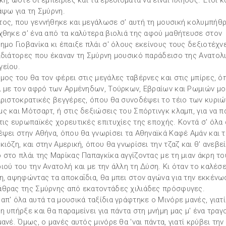
κή, ώστε οι εμπειρίες και τα ερεθίσματα να είναι πλήθος. Έτσι 
άψω για τη Σμύρνη.
ος, που γεννήθηκε και μεγάλωσε σ' αυτή τη μουσική κολυμπήθρ
χθηκε σ' ένα από τα καλύτερα βιολιά της αφού μαθήτευσε στον
ημο Γιοβανίκα κι έπαιξε πλάι σ' όλους εκείνους τους δεξιοτέχν
ιδιάτορες που έκαναν τη Σμύρνη μουσικό παράδεισο της Ανατολ
είου.
μος του θα τον φέρει στις μεγάλες ταβέρνες και στις μπίρες, ό
ι με τον αφρό των Αρμένηδων, Τούρκων, Εβραίων και Ρωμιών μο
αριστοκρατικές βεγγέρες, όπου θα συνοδέψει το τέιο των κυριώ
ς και Μότσαρτ, ή στις δεξιώσεις του Σπόρτινγκ κλαμπ, για να π
τις ευρωπαϊκές χορευτικές επιτυχίες της εποχής. Κοντά σ' όλα
έψει στην Αθήνα, όπου θα γνωρίσει τα Αθηναϊκά Καφέ Αμάν και 
κιόζη, και στην Αμερική, όπου θα γνωρίσει την τζαζ και θ' ανεβε
 στο πλάι της Μαρίκας Παπαγκίκα αγγίζοντας με τη μιαν άκρη το
ιού του την Ανατολή και με την άλλη τη Δύση. Κι όταν το καλέσε
η, αψηφώντας τα αποκαΐδια, θα μπει στον αγώνα για την εκκένω
θρας της Σμύρνης από εκατοντάδες χιλιάδες πρόσφυγες.
απ' όλα αυτά τα μουσικά ταξίδια γράφτηκε ο Μινόρε μανές, γιατί
η υπήρξε και θα παραμείνει για πάντα στη μνήμη μας μ' ένα τραγο
μανέ. Όμως, ο μανές αυτός μινόρε θα 'ναι πάντα, γιατί κρύβει την