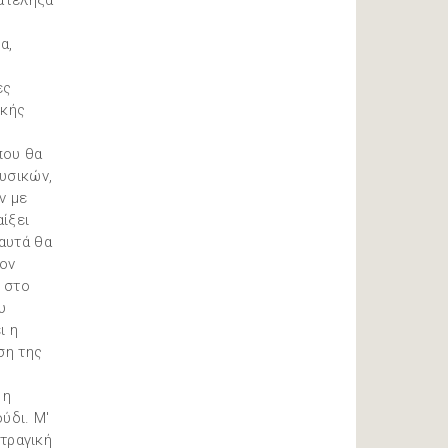
κατέληξα
α,
ες
ικής
που θα
υσικών,
ν με
αίξει
 αυτά θα
τον
ί στο
υ
ι η
ση της
 η
ύδι. Μ'
 τραγική