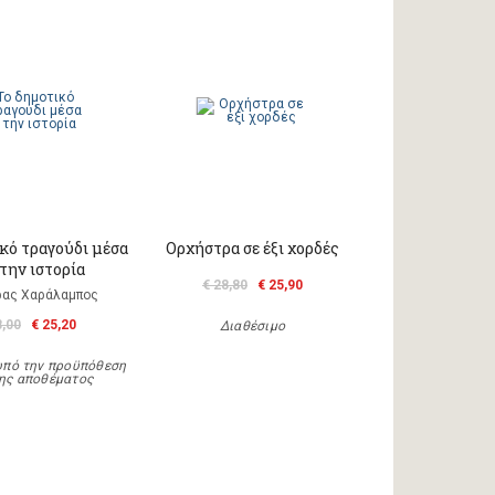
κό τραγούδι μέσα
Ορχήστρα σε έξι χορδές
την ιστορία
€ 28,80
€ 25,90
ας Χαράλαμπος
8,00
€ 25,20
Διαθέσιμο
υπό την προϋπόθεση
ης αποθέματος