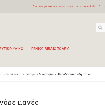
Δωρεάν μεταφορικά με αγορές πάνω από €60
/
ΕΥΤΙΚΟ ΥΛΙΚΟ
ΓΕΝΙΚΟ ΒΙΒΛΙΟΠΩΛΕΙΟ
 σετ Boomwhackers
πόλη της Λευκάδας
ό Βιβλιοπωλείο
>
Ιστορία - Φιλοσοφία
>
Παραδοσιακό - Δημοτικό
νόρε μανές