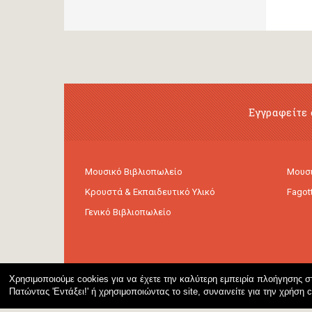
Εγγραφείτε 
Μουσικό Βιβλιοπωλείο
Μουσι
Κρουστά & Εκπαιδευτικό Υλικό
Fagot
Γενικό Βιβλιοπωλείο
Χρησιμοποιούμε cookies για να έχετε την καλύτερη εμπειρία πλοήγησης στ
Πατώντας 'Εντάξει!' ή χρησιμοποιώντας το site, συναινείτε για την χρήση 