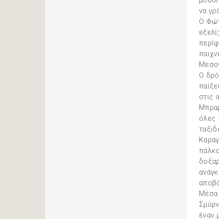
μουσι
να γρ
Ο Φώτ
εξελί
περίφ
παιχν
Μεσογ
Ο δρό
παίξε
στις 
Μπραμ
όλες 
ταξιδ
Καραγ
πάλκο
δοξαρ
ανάγκ
αποβά
Μέσα 
Σμύρν
έναν 