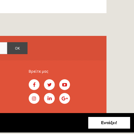
OK
Βρείτε μας
Εντάξει!
Handcrafted by
RADIAL