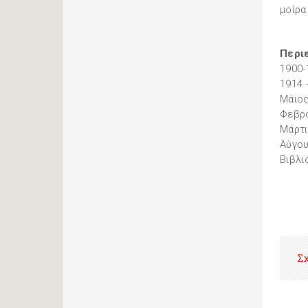
μοίρα
Περι
1900-
1914 
Μάιος
Φεβρο
Μάρτι
Αύγου
Βιβλι
Σ