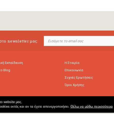
στο newsletter μας:
κή Εκπαίδευση
Η Εταιρία
to Blog
Επικοινωνία
Συχνές Ερωτήσεις
Όροι Χρήσης
ο website μας.
cookies εκτός και αν τα έχετε απενεργοποιήσει.
Θέλω να μάθω περισσότερα