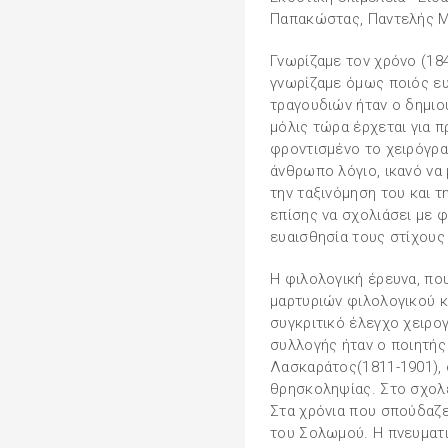
Παπακώστας, Παντελής 
Γνωρίζαμε τον χρόνο (184
γνωρίζαμε όμως ποιός ε
τραγουδιών ήταν ο δημι
μόλις τώρα έρχεται για 
φροντισμένο το χειρόγραφ
άνθρωπο λόγιο, ικανό να
την ταξινόμηση του και τ
επίσης να σχολιάσει με φ
ευαισθησία τους στίχους
Η φιλολογική έρευνα, πο
μαρτυριών φιλολογικού κ
συγκριτικό έλεγχο χειρο
συλλογής ήταν ο ποιητής
Λασκαράτος(1811-1901), 
θρησκοληψίας. Στο σχολε
Στα χρόνια που σπούδαζε
του Σολωμού. Η πνευματι