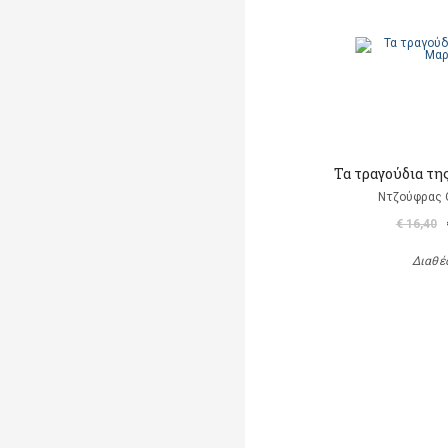
Τα τραγούδια τη
Ντζούφρας Θ
€ 16,40
Διαθέ