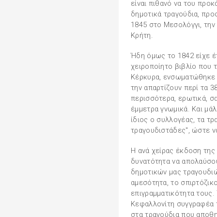
είναι πιθανό να του προκ
δημοτικά τραγούδια, προ
1845 στο Μεσολόγγι, την 
Κρήτη.
Ήδη όμως το 1842 είχε έ
χειροποίητο βιβλίο που τε
Κέρκυρα, ενσωματώθηκε σ
την απαρτίζουν περί τα 3
περισσότερα, ερωτικά, σα
έμμετρα γνωμικά. Και μάλ
ίδιος ο συλλογέας, τα τρ
τραγουδιστάδες", ώστε ν
Η ανά χείρας έκδοση τη
δυνατότητα να απολαύσου
δημοτικών μας τραγουδιώ
αμεσότητα, το σπιρτόζικο
επιγραμματικότητα τους.
Κεφαλλονίτη συγγραφέα τ
στα τραγούδια που αποθη