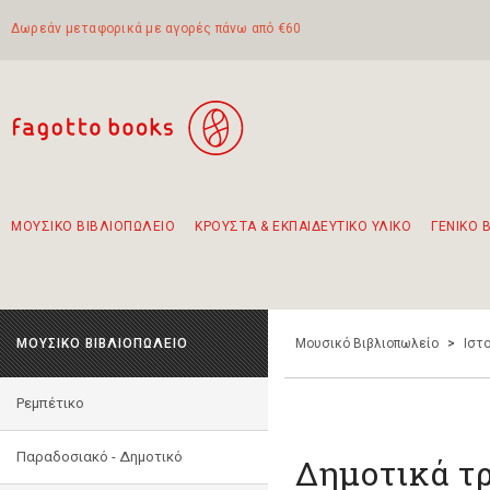
Δωρεάν μεταφορικά με αγορές πάνω από €60
ΜΟΥΣΙΚΟ ΒΙΒΛΙΟΠΩΛΕΙΟ
ΚΡΟΥΣΤΑ & ΕΚΠΑΙΔΕΥΤΙΚΟ ΥΛΙΚΟ
ΓΕΝΙΚΟ 
Προτάσεις - Σετ - Συνδυασμοί Βιβλίων
Πρωτότυποι Συνδυασμοί - Σετ δώρων για παιδιά
Για τα πρώτα μας βήματα στην κιθάρα
Το πιο διαδεδομένο σετ Boomwhackers
Περπατώντας στην παλιά πόλη της Λευκάδας
ΜΟΥΣΙΚΟ ΒΙΒΛΙΟΠΩΛΕΙΟ
Μουσικό Βιβλιοπωλείο
>
Ιστο
Ρεμπέτικο
Παραδοσιακό - Δημοτικό
Δημοτικά τ