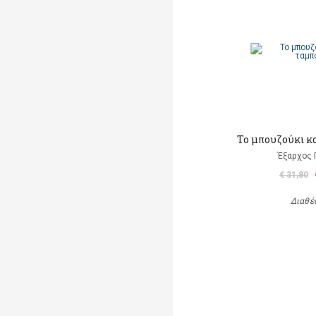
Το μπουζούκι κ
Έξαρχος 
€ 31,80
Διαθέ