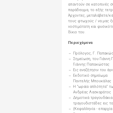
απαντούν σε κατοπινές σ
παράδειγμα, το εξής τετρ
Άρχοντες, μεταλάβετε/κα
τους φτωχούς / να μας ξ
νοστιμότατη και φυσικότ
δίκιο του.
Περιεχόμενα
Πρόλογος, Γ. Παπακώ
Σημείωση, του Γιάννη
Γιάννης Παπακώστας
Εις αναζήτησιν του ά
Εκδοτικό σημείωμα
Παντελής Μπουκάλας
Η "ωραία απλότητα" τ
Ανδρέας Λασκαράτος
Δημοτικά τραγουδάκια
τραγουδιστάδες εις τ
(Κεφαλληνία - επαρχία