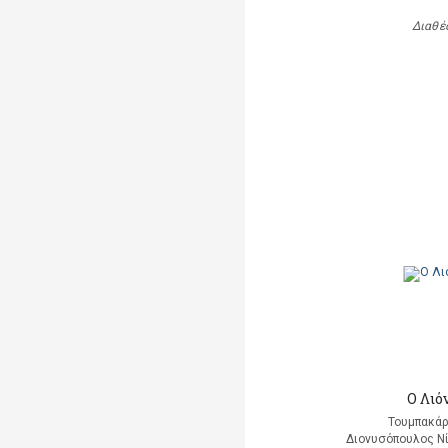
Διαθέ
Ο Λιό
Τουμπακάρ
Διονυσόπουλος Νί