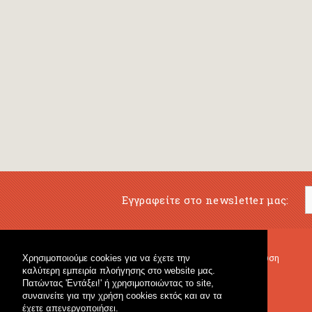
Εγγραφείτε στο newsletter μας:
Χρησιμοποιούμε cookies για να έχετε την
Μουσικό Βιβλιοπωλείο
Μουσική Εκπαίδευση
καλύτερη εμπειρία πλοήγησης στο website μας.
Κρουστά & Εκπαιδευτικό Υλικό
Fagotto Blog
Πατώντας 'Εντάξει!' ή χρησιμοποιώντας το site,
Γενικό Βιβλιοπωλείο
συναινείτε για την χρήση cookies εκτός και αν τα
έχετε απενεργοποιήσει.