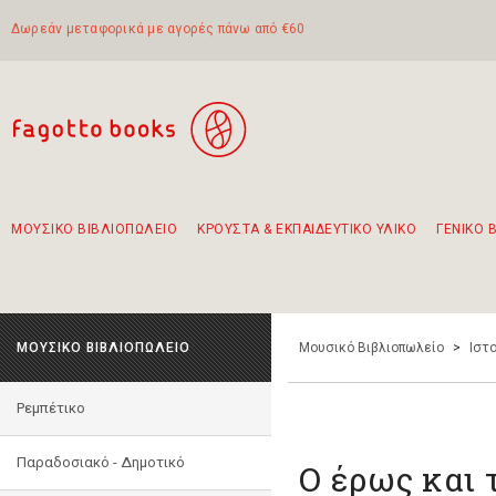
Δωρεάν μεταφορικά με αγορές πάνω από €60
ΜΟΥΣΙΚΟ ΒΙΒΛΙΟΠΩΛΕΙΟ
ΚΡΟΥΣΤΑ & ΕΚΠΑΙΔΕΥΤΙΚΟ ΥΛΙΚΟ
ΓΕΝΙΚΟ 
Προτάσεις - Σετ - Συνδυασμοί Βιβλίων
Πρωτότυποι Συνδυασμοί - Σετ δώρων για παιδιά
Για τα πρώτα μας βήματα στην κιθάρα
Το πιο διαδεδομένο σετ Boomwhackers
Περπατώντας στην παλιά πόλη της Λευκάδας
ΜΟΥΣΙΚΟ ΒΙΒΛΙΟΠΩΛΕΙΟ
Μουσικό Βιβλιοπωλείο
>
Ιστο
Ρεμπέτικο
Παραδοσιακό - Δημοτικό
Ο έρως και 