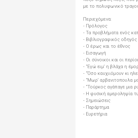
με το πολυφωνικό τραγού
Περιεχόμενα:
- Πρόλογος
- Τα προβλήματα ενός κα
- Βιβλιογραφικός οδηγός
- Ο έρως και το έθνος
- Εισαγωγή
- Οι σύνοικοι και οι περίο
- "Εγώ ειμ' η βλάχα η έμο
- "Όσο καυχιιόμουν κι ηλ
- "Μωρ' αρβανιτοπουλα μ
- "Τούρκος αγάπαγε μια 
- Η φυσική αμεροληψία 
- Σημειώσεις
- Παράρτημα
- Ευρετήρια