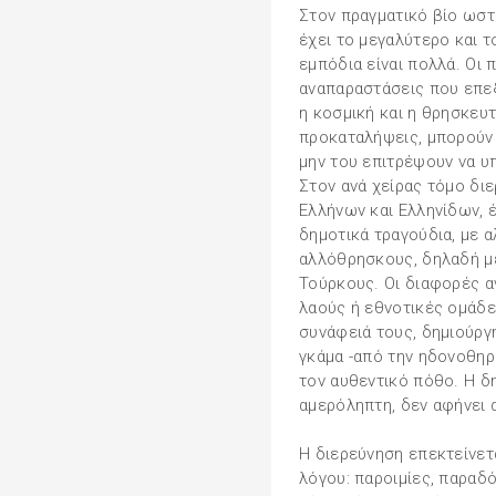
Στον πραγματικό βίο ωστ
έχει το μεγαλύτερο και τ
εμπόδια είναι πολλά. Οι 
αναπαραστάσεις που επεξ
η κοσμική και η θρησκευτ
προκαταλήψεις, μπορούν
μην του επιτρέψουν να υ
Στον ανά χείρας τόμο δι
Ελλήνων και Ελληνίδων, 
δημοτικά τραγούδια, με 
αλλόθρησκους, δηλαδή με
Τούρκους. Οι διαφορές α
λαούς ή εθνοτικές ομάδε
συνάφειά τους, δημιούργ
γκάμα -από την ηδονοθηρ
τον αυθεντικό πόθο. Η δ
αμερόληπτη, δεν αφήνει 
Η διερεύνηση επεκτείνετ
λόγου: παροιμίες, παραδό