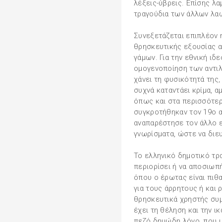
λέξεις-ύβρεις. Επίσης λα
τραγούδια των άλλων λα
Συνεξετάζεται επιπλέον 
θρησκευτικής εξουσίας α
γάμων. Για την εθνική ιδε
ομογενοποίηση των αντι
χάνει τη φυσικότητά της, 
συχνά καταντάει κρίμα, α
όπως και στα περισσότερ
συγκροτήθηκαν τον 19ο α
αναπαρέστησε τον άλλο ε
γνωρίσματα, ώστε να διε
Το ελληνικό δημοτικό τρ
περιορίσει ή να αποσιωπή
όπου ο έρωτας είναι πι
για τους άρρητους ή και 
θρησκευτικά χρηστής συμ
έχει τη θέληση και την ι
πεζό δημώδη λόγο, που 