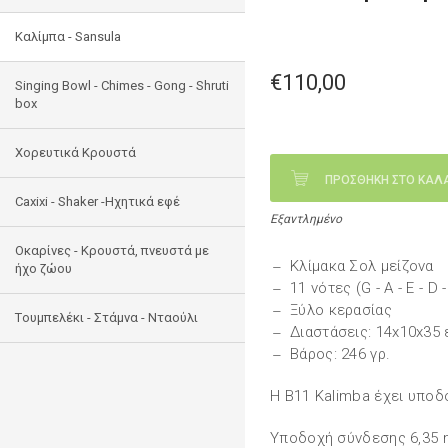
Καλίμπα - Sansula
€110,00
Singing Bowl - Chimes - Gong - Shruti
box
Χορευτικά Κρουστά
ΠΡΟΣΘΗΚΗ ΣΤΟ ΚΑΛ
Caxixi - Shaker -Ηχητικά εφέ
Εξαντλημένο
Οκαρίνες - Κρουστά, πνευστά με
Κλίμακα Σολ μείζονα
ήχο ζώου
11 νότες (G - A - E - D - 
Ξύλο κερασίας
Tουμπελέκι - Στάμνα - Νταούλι
Διαστάσεις: 14x10x35 
Βάρος: 246 γρ.
H B11 Κalimba έχει υποδο
Υποδοχή σύνδεσης 6,35 