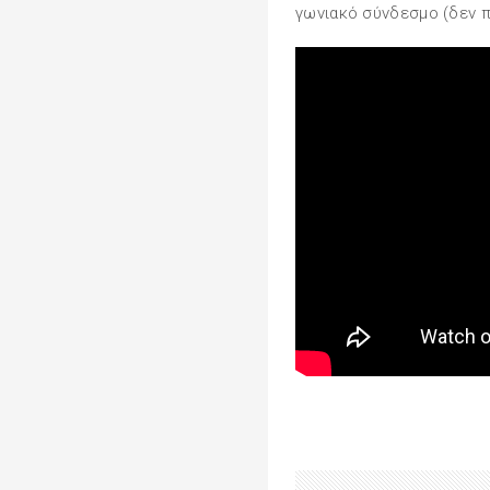
γωνιακό σύνδεσμο (δεν π