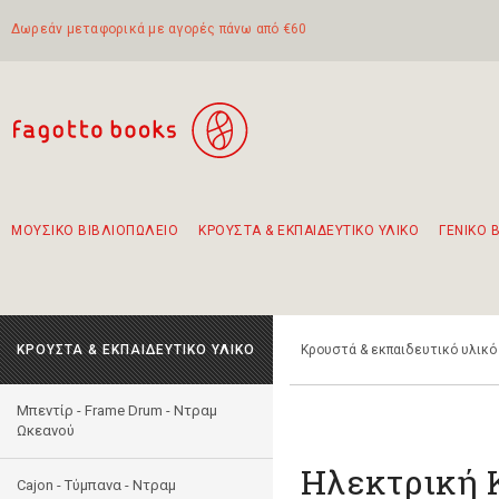
Δωρεάν μεταφορικά με αγορές πάνω από €60
ΜΟΥΣΙΚΟ ΒΙΒΛΙΟΠΩΛΕΙΟ
ΚΡΟΥΣΤΑ & ΕΚΠΑΙΔΕΥΤΙΚΟ ΥΛΙΚΟ
ΓΕΝΙΚΟ 
Προτάσεις - Σετ - Συνδυασμοί Βιβλίων
Πρωτότυποι Συνδυασμοί - Σετ δώρων για παιδιά
Για τα πρώτα μας βήματα στην κιθάρα
Το πιο διαδεδομένο σετ Boomwhackers
Περπατώντας στην παλιά πόλη της Λευκάδας
ΚΡΟΥΣΤΑ & ΕΚΠΑΙΔΕΥΤΙΚΟ ΥΛΙΚΟ
Κρουστά & εκπαιδευτικό υλικό
Μπεντίρ - Frame Drum - Ντραμ
Ωκεανού
Hλεκτρική K
Cajon - Τύμπανα - Ντραμ