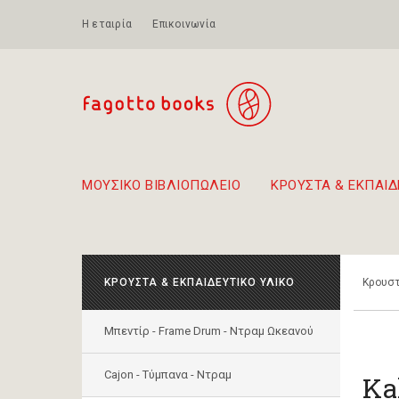
Η εταιρία
Επικοινωνία
ΜΟΥΣΙΚΟ ΒΙΒΛΙΟΠΩΛΕΙΟ
ΚΡΟΥΣΤΑ & ΕΚΠΑΙΔ
Προτάσεις - Σετ - Συνδυασμοί Βιβλίων
Πρωτότυποι Συνδυασμοί - Σετ δώρων για παιδιά
Για τα πρώτα μας βήματα στην κιθάρα
Το πιο διαδεδομένο
Περπατώντας στην παλιά 
ΚΡΟΥΣΤΑ & ΕΚΠΑΙΔΕΥΤΙΚΟ ΥΛΙΚΟ
Κρουστ
Μπεντίρ - Frame Drum - Ντραμ Ωκεανού
Cajon - Τύμπανα - Ντραμ
Ka