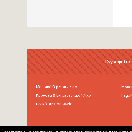
Εγγραφείτε 
Μουσικό Βιβλιοπωλείο
Μουσι
Κρουστά & Εκπαιδευτικό Υλικό
Fagot
Γενικό Βιβλιοπωλείο