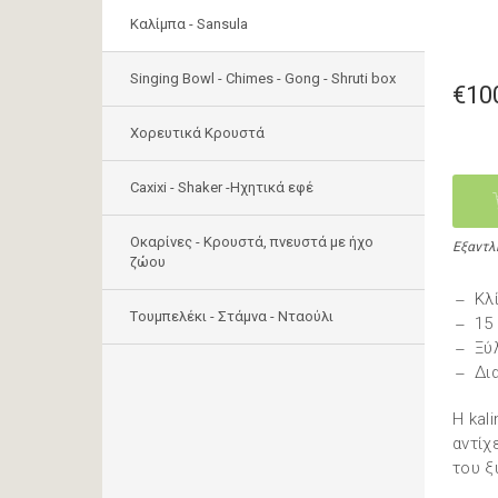
Καλίμπα - Sansula
Singing Bowl - Chimes - Gong - Shruti box
€10
Χορευτικά Κρουστά
Caxixi - Shaker -Ηχητικά εφέ
Οκαρίνες - Κρουστά, πνευστά με ήχο
Εξαντλ
ζώου
Κλ
Tουμπελέκι - Στάμνα - Νταούλι
15
Ξύ
Δι
H kal
αντίχ
του ξ