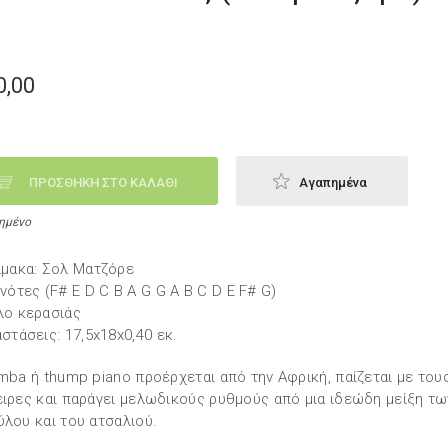
0,00
ΠΡΟΣΘΗΚΗ ΣΤΟ ΚΑΛΑΘΙ
Αγαπημένα
ημένο
ίμακα: Σολ Ματζόρε
 νότες (F# E D C B A G G A B C D Ε F# G)
λο κερασιάς
αστάσεις: 17,5x18x0,40 εκ.
imba ή thump piano προέρχεται από την Αφρική, παίζεται με του
ειρες και παράγει μελωδικούς ρυθμούς από μια ιδεώδη μείξη τ
ύλου και του ατσαλιού.