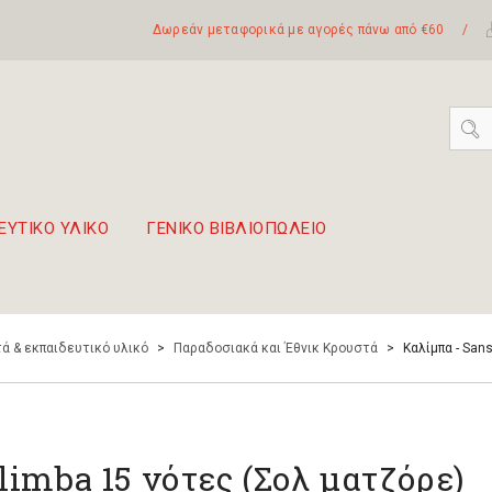
Δωρεάν μεταφορικά με αγορές πάνω από €60
/
ΕΥΤΙΚΟ ΥΛΙΚΟ
ΓΕΝΙΚΟ ΒΙΒΛΙΟΠΩΛΕΙΟ
 σετ Boomwhackers
πόλη της Λευκάδας
ά & εκπαιδευτικό υλικό
>
Παραδοσιακά και Έθνικ Κρουστά
>
Καλίμπα - San
limba 15 νότες (Σολ ματζόρε)