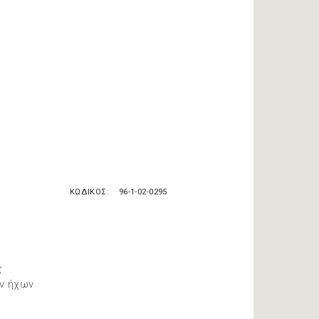
ΚΩΔΙΚΟΣ
96-1-02-0295
ς
ων ήχων