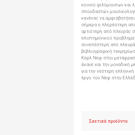
κοινού φιλόμουσων και λ
σπουδαστών μουσικολογία
κανένας να αμφισβητήσει 
σήμερα η πληρέστερη από
αρτιότερη από πλευράς 
επιστημονικού προβληματ
συνεπέστερη από πλευρά
βιβλιογραφική τεκμηρίωση
Καρλ Νεφ στην μετάφρασ
έκανε και την μοναδική 
για την νεότερη ελληνική
έργο του Νεφ στην Ελλάδ
Σχετικά προϊόντα