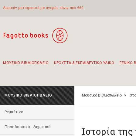
Δωρεάν μεταφορικά με αγορές πάνω από €60
ΜΟΥΣΙΚΟ ΒΙΒΛΙΟΠΩΛΕΙΟ
ΚΡΟΥΣΤΑ & ΕΚΠΑΙΔΕΥΤΙΚΟ ΥΛΙΚΟ
ΓΕΝΙΚΟ 
Προτάσεις - Σετ - Συνδυασμοί Βιβλίων
Πρωτότυποι Συνδυασμοί - Σετ δώρων για παιδιά
Για τα πρώτα μας βήματα στην κιθάρα
Το πιο διαδεδομένο σετ Boomwhackers
Περπατώντας στην παλιά πόλη της Λευκάδας
ΜΟΥΣΙΚΟ ΒΙΒΛΙΟΠΩΛΕΙΟ
Μουσικό Βιβλιοπωλείο
>
Ιστο
Ρεμπέτικο
Παραδοσιακό - Δημοτικό
Ιστορία της