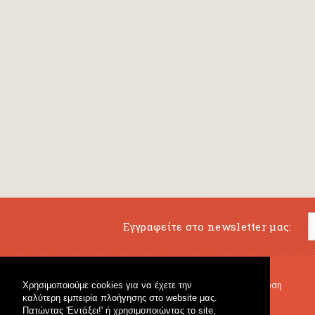
Εγγραφείτε στο newsletter μας:
Χρησιμοποιούμε cookies για να έχετε την
Μουσικό Βιβλιοπωλείο
Μουσική Εκπαίδευση
καλύτερη εμπειρία πλοήγησης στο website μας.
Κρουστά & Εκπαιδευτικό Υλικό
Fagotto Blog
Πατώντας 'Εντάξει!' ή χρησιμοποιώντας το site,