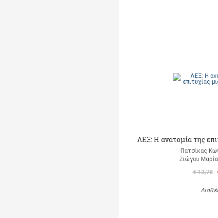
ΛΕΞ: Η ανατομία της επ
Πατσίκας Κω
Ζιώγου Μαρία 
€ 13,78
Διαθέ