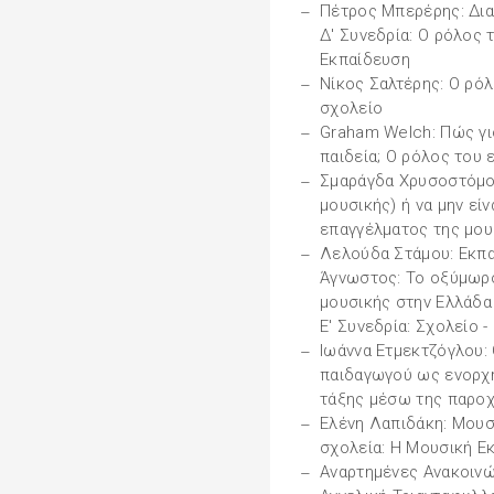
Πέτρος Μπερέρης: Δια
Δ' Συνεδρία: Ο ρόλος 
Εκπαίδευση
Νίκος Σαλτέρης: Ο ρό
σχολείο
Graham Welch: Πώς γι
παιδεία; Ο ρόλος του 
Σμαράγδα Χρυσοστόμου
μουσικής) ή να μην είνα
επαγγέλματος της μου
Λελούδα Στάμου: Εκπα
Άγνωστος: Το οξύμωρ
μουσικής στην Ελλάδα
Ε' Συνεδρία: Σχολείο -
Ιωάννα Ετμεκτζόγλου:
παιδαγωγού ως ενορχη
τάξης μέσω της παροχ
Ελένη Λαπιδάκη: Μουσ
σχολεία: Η Μουσική Ε
Αναρτημένες Ανακοιν