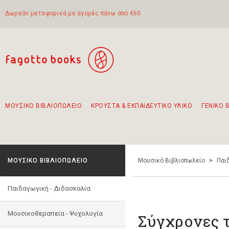
Δωρεάν μεταφορικά με αγορές πάνω από €60
ΜΟΥΣΙΚΟ ΒΙΒΛΙΟΠΩΛΕΙΟ
ΚΡΟΥΣΤΑ & ΕΚΠΑΙΔΕΥΤΙΚΟ ΥΛΙΚΟ
ΓΕΝΙΚΟ 
Προτάσεις - Σετ - Συνδυασμοί Βιβλίων
Πρωτότυποι Συνδυασμοί - Σετ δώρων για παιδιά
Για τα πρώτα μας βήματα στην κιθάρα
Το πιο διαδεδομένο σετ Boomwhackers
Περπατώντας στην παλιά πόλη της Λευκάδας
ΜΟΥΣΙΚΟ ΒΙΒΛΙΟΠΩΛΕΙΟ
Μουσικό Βιβλιοπωλείο
>
Παι
Παιδαγωγική - Διδασκαλία
Μουσικοθεραπεία - Ψυχολογία
Σύγχρονες τ