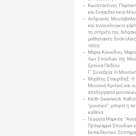
Κωνσταντίνος Παρσαν
και Εκπαιδευτικοί Μο
Ανδριανός Μουταβέλη
και εννοιολογικοί χάρ
τη στήριξη της διδασκ
μαθησιακές δυσκολίες
τάξης
Μαρία Κοκκίδου, Μαρία
των Σπουδών της Μουσ
Έρευνα Πεδίου
Γ' Συνεδρία: Η Μουσι
Μιχάλης ΣταυρίδηΣ: Η
Μουσική Κριτική και ο
επεξεργασία μουσικώ
Keith Swanwick: Καθι
"μουσικό": μπορεί η ε
καθένα
Γεωργία Μαρκέα: "Αγκ
Πρόγραμμα Σπουδών γι
Εκπαιδευτικό Σύστημα