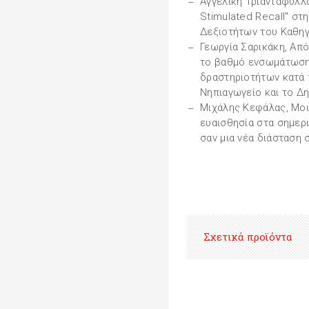
Αγγελική Τριανταφυλλ
Stimulated Recall" στ
Δεξιοτήτων του Καθη
Γεωργία Σαρικάκη, Απ
το βαθμό ενσωμάτωση
δραστηριοτήτων κατά τ
Νηπιαγωγείο και το Δ
Μιχάλης Κεφάλας, Μου
ευαισθησία στα σημερ
σαν μια νέα διάσταση 
Σχετικά προϊόντα