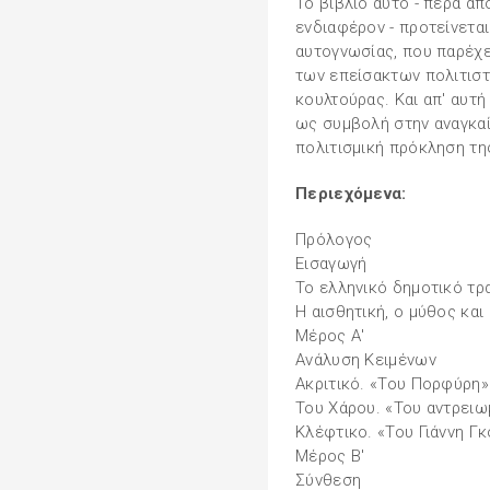
Το βιβλίο αυτό - πέρα απ
ενδιαφέρον - προτείνετα
αυτογνωσίας, που παρέχε
των επείσακτων πολιτιστ
κουλτούρας. Και απ' αυτ
ως συμβολή στην αναγκαί
πολιτισμική πρόκληση τη
Περιεχόμενα:
Πρόλογος
Εισαγωγή
Το ελληνικό δημοτικό τρ
Η αισθητική, ο μύθος και
Μέρος Α'
Ανάλυση Κειμένων
Ακριτικό. «Του Πορφύρη»
Του Χάρου. «Του αντρειω
Κλέφτικο. «Του Γιάννη Γ
Μέρος Β'
Σύνθεση