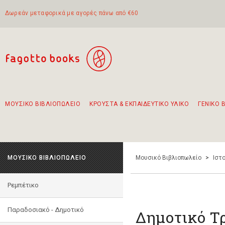
Δωρεάν μεταφορικά με αγορές πάνω από €60
ΜΟΥΣΙΚΟ ΒΙΒΛΙΟΠΩΛΕΙΟ
ΚΡΟΥΣΤΑ & ΕΚΠΑΙΔΕΥΤΙΚΟ ΥΛΙΚΟ
ΓΕΝΙΚΟ 
Προτάσεις - Σετ - Συνδυασμοί Βιβλίων
Πρωτότυποι Συνδυασμοί - Σετ δώρων για παιδιά
Για τα πρώτα μας βήματα στην κιθάρα
Το πιο διαδεδομένο σετ Boomwhackers
Περπατώντας στην παλιά πόλη της Λευκάδας
ΜΟΥΣΙΚΟ ΒΙΒΛΙΟΠΩΛΕΙΟ
Μουσικό Βιβλιοπωλείο
>
Ιστο
Ρεμπέτικο
Παραδοσιακό - Δημοτικό
Δημοτικό Τ