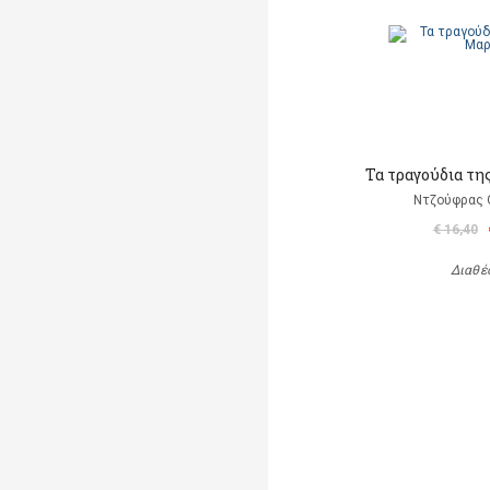
Τα τραγούδια τη
Ντζούφρας Θ
€ 16,40
Διαθέ