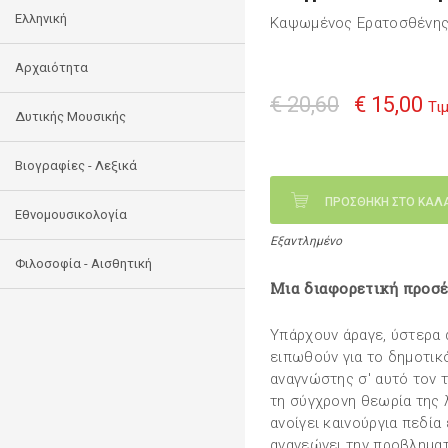
Ελληνική
Καψωμένος Ερατοσθένης
Αρχαιότητα
€ 20,60
€ 15,00
Τι
Δυτικής Μουσικής
Βιογραφίες - Λεξικά
ΠΡΟΣΘΗΚΗ ΣΤΟ ΚΑΛ
Εθνομουσικολογία
Εξαντλημένο
Φιλοσοφία - Αισθητική
Μια διαφορετική προσέ
Υπάρχουν άραγε, ύστερα 
ειπωθούν για το δημοτικό
αναγνώστης σ' αυτό τον 
τη σύγχρονη θεωρία της 
ανοίγει καινούργια πεδία
ανανεώνει την προβληματι