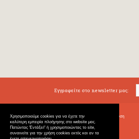
Εγγραφείτε στο newsletter μας:
Χρησιμοποιούμε cookies για να έχετε την
Μουσικό Βιβλιοπωλείο
Μουσική Εκπαίδευση
καλύτερη εμπειρία πλοήγησης στο website μας.
Κρουστά & Εκπαιδευτικό Υλικό
Fagotto Blog
Πατώντας 'Εντάξει!' ή χρησιμοποιώντας το site,
Γενικό Βιβλιοπωλείο
συναινείτε για την χρήση cookies εκτός και αν τα
έχετε απενεργοποιήσει.