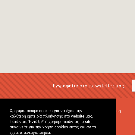
Εγγραφείτε στο newsletter μας:
Χρησιμοποιούμε cookies για να έχετε την
Μουσικό Βιβλιοπωλείο
Μουσική Εκπαίδευση
καλύτερη εμπειρία πλοήγησης στο website μας.
Κρουστά & Εκπαιδευτικό Υλικό
Fagotto Blog
Πατώντας 'Εντάξει!' ή χρησιμοποιώντας το site,
Γενικό Βιβλιοπωλείο
συναινείτε για την χρήση cookies εκτός και αν τα
έχετε απενεργοποιήσει.