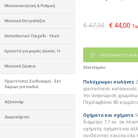
Μουσικοκινητική & Ρυθμική
Μουσικά Επιτραπέζια
€ 47,10
€ 44,00
Τι
Εκπαιδευτικό Παιχνίδι - Υλικό
Κρουστά για μικρές ηλικίες 1+
ΠΡΟΣΘΗΚΗ ΣΤΟ ΚΑΛ
Mουσικά ζώακια
Εξαντλημένο
Πρωτότυποι Συνδυασμοί - Σετ
Πολύχρωμοι σωλήνες
Δ
δώρων για παιδιά
φανταστικές κατασκευές. 
την αναγνώριση χρωμάτων
Αξεσουάρ
Περιλαμβάνει 80 κομμάτι
Οχήματα και σχήματα
5
Δωροκάρτες
διάμετρο 7,7 εκ. σε πλα
οχήματα, σχήματα και άλ
συνδέοντας εύκολα όλα τ