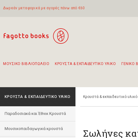
Δωρεάν μεταφορικά με αγορές πάνω από €60
ΜΟΥΣΙΚΟ ΒΙΒΛΙΟΠΩΛΕΙΟ
ΚΡΟΥΣΤΑ & ΕΚΠΑΙΔΕΥΤΙΚΟ ΥΛΙΚΟ
ΓΕΝΙΚΟ 
Προτάσεις - Σετ - Συνδυασμοί Βιβλίων
Πρωτότυποι Συνδυασμοί - Σετ δώρων για παιδιά
Για τα πρώτα μας βήματα στην κιθάρα
Το πιο διαδεδομένο σετ Boomwhackers
Περπατώντας στην παλιά πόλη της Λευκάδας
ΚΡΟΥΣΤΑ & ΕΚΠΑΙΔΕΥΤΙΚΟ ΥΛΙΚΟ
Κρουστά & εκπαιδευτικό υλικό
Παραδοσιακά και Έθνικ Κρουστά
Μουσικοπαιδαγωγικά κρουστά
Σωλήνες κα