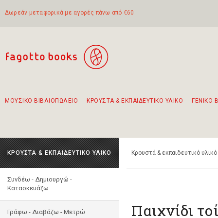
Δωρεάν μεταφορικά με αγορές πάνω από €60
ΜΟΥΣΙΚΟ ΒΙΒΛΙΟΠΩΛΕΙΟ
ΚΡΟΥΣΤΑ & ΕΚΠΑΙΔΕΥΤΙΚΟ ΥΛΙΚΟ
ΓΕΝΙΚΟ 
Προτάσεις - Σετ - Συνδυασμοί Βιβλίων
Πρωτότυποι Συνδυασμοί - Σετ δώρων για παιδιά
Για τα πρώτα μας βήματα στην κιθάρα
Το πιο διαδεδομένο σετ Boomwhackers
Περπατώντας στην παλιά πόλη της Λευκάδας
ΚΡΟΥΣΤΑ & ΕΚΠΑΙΔΕΥΤΙΚΟ ΥΛΙΚΟ
Κρουστά & εκπαιδευτικό υλικό
Συνδέω - Δημιουργώ -
Kατασκευάζω
Παιχνίδι το
Γράφω - Διαβάζω - Μετρώ