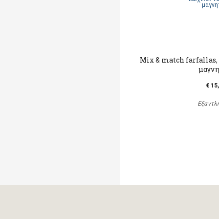
Mix & match farfallas,
μαγν
€ 15
Εξαντλ