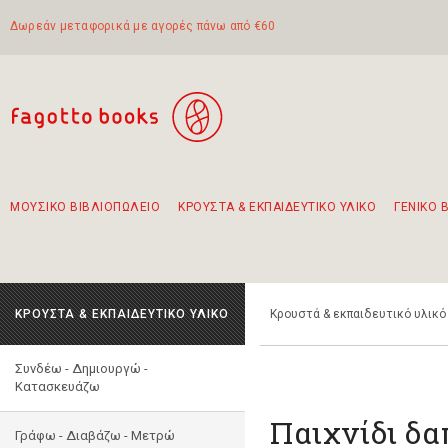
Δωρεάν μεταφορικά με αγορές πάνω από €60
ΜΟΥΣΙΚΟ ΒΙΒΛΙΟΠΩΛΕΙΟ
ΚΡΟΥΣΤΑ & ΕΚΠΑΙΔΕΥΤΙΚΟ ΥΛΙΚΟ
ΓΕΝΙΚΟ 
Προτάσεις - Σετ - Συνδυασμοί Βιβλίων
Πρωτότυποι Συνδυασμοί - Σετ δώρων για παιδιά
Για τα πρώτα μας βήματα στην κιθάρα
Το πιο διαδεδομένο σετ Boomwhackers
Περπατώντας στην παλιά πόλη της Λευκάδας
ΚΡΟΥΣΤΑ & ΕΚΠΑΙΔΕΥΤΙΚΟ ΥΛΙΚΟ
Κρουστά & εκπαιδευτικό υλικό
Συνδέω - Δημιουργώ -
Kατασκευάζω
Παιχνίδι δα
Γράφω - Διαβάζω - Μετρώ