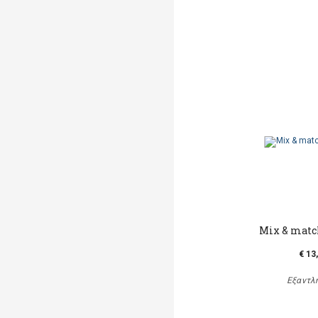
Mix & matc
€ 13
Εξαντλ