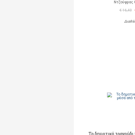
Ντζούφρας Θ
€ 16,40
Διαθέ
Το δημοτικό τραγούδι 