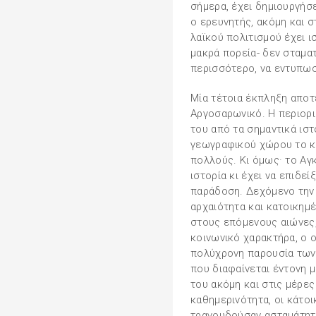
σήμερα, έχει δημιουργήσε
ο ερευνητής, ακόμη και σ
λαϊκού πολιτισμού έχει ι
μακρά πορεία- δεν σταματ
περισσότερο, να εντυπωσ
Μία τέτοια έκπληξη αποτε
Αργοσαρωνικό. Η περιορι
του από τα σημαντικά ισ
γεωγραφικού χώρου το κ
πολλούς. Κι όμως· το Αγ
ιστορία κι έχει να επιδεί
παράδοση. Δεχόμενο την
αρχαιότητα και κατοικημέ
στους επόμενους αιώνες,
κοινωνικό χαρακτήρα, ο ο
πολύχρονη παρουσία των 
που διαφαίνεται έντονη 
του ακόμη και στις μέρε
καθημερινότητα, οι κάτοι
τραγουδούσαν ασταμάτητα