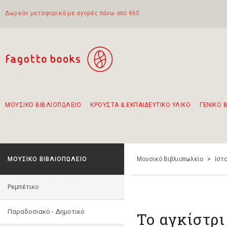
Δωρεάν μεταφορικά με αγορές πάνω από €60
ΜΟΥΣΙΚΟ ΒΙΒΛΙΟΠΩΛΕΙΟ
ΚΡΟΥΣΤΑ & ΕΚΠΑΙΔΕΥΤΙΚΟ ΥΛΙΚΟ
ΓΕΝΙΚΟ 
Προτάσεις - Σετ - Συνδυασμοί Βιβλίων
Πρωτότυποι Συνδυασμοί - Σετ δώρων για παιδιά
Για τα πρώτα μας βήματα στην κιθάρα
Το πιο διαδεδομένο σετ Boomwhackers
Περπατώντας στην παλιά πόλη της Λευκάδας
ΜΟΥΣΙΚΟ ΒΙΒΛΙΟΠΩΛΕΙΟ
Μουσικό Βιβλιοπωλείο
>
Ιστο
Ρεμπέτικο
Παραδοσιακό - Δημοτικό
Το αγκίστρι