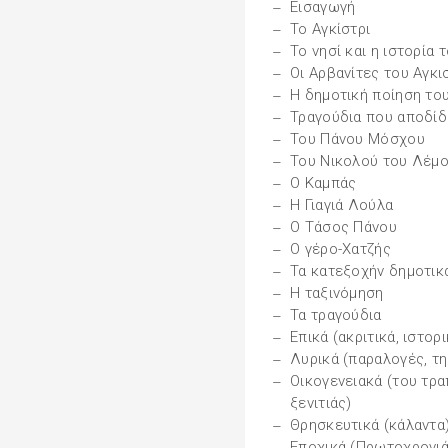
Εισαγωγή
Το Αγκίστρι
Το νησί και η ιστορία 
Οι Αρβανίτες του Αγκι
Η δημοτική ποίηση του
Τραγούδια που αποδίδ
Του Πάνου Μόσχου
Του Νικολού του Λέμο
Ο Καμπάς
Η Γιαγιά Λούλα
Ο Τάσος Πάνου
Ο γέρο-Χατζής
Τα κατεξοχήν δημοτικ
Η ταξινόμηση
Τα τραγούδια
Επικά (ακριτικά, ιστορ
Λυρικά (παραλογές, τη
Οικογενειακά (του τραπ
ξενιτιάς)
Θρησκευτικά (κάλαντα
Εποχικά (Πρωτοχρονιά