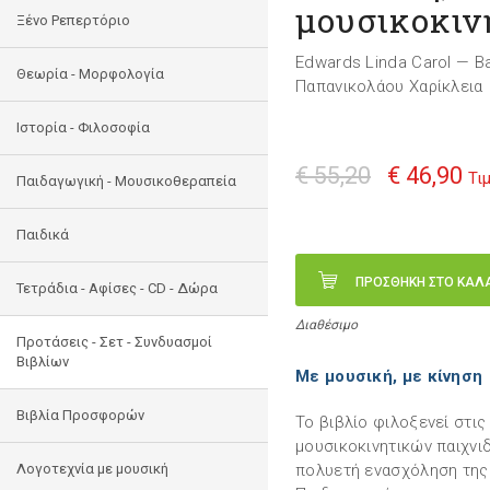
μουσικοκινη
Ξένο Ρεπερτόριο
Edwards Linda Carol — B
Θεωρία - Μορφολογία
Παπανικολάου Χαρίκλεια
Ιστορία - Φιλοσοφία
€ 55,20
€ 46,90
Τι
Παιδαγωγική - Μουσικοθεραπεία
Παιδικά
ΠΡΟΣΘΗΚΗ ΣΤΟ ΚΑΛ
Τετράδια - Αφίσες - CD - Δώρα
Διαθέσιμο
Προτάσεις - Σετ - Συνδυασμοί
Βιβλίων
Με μουσική, με κίνηση
Βιβλία Προσφορών
Το βιβλίο φιλοξενεί στις
μουσικοκινητικών παιχνι
Λογοτεχνία με μουσική
πολυετή ενασχόληση της