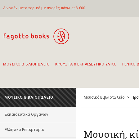
Δωρεάν μεταφορικά με αγορές πάνω από €60
ΜΟΥΣΙΚΟ ΒΙΒΛΙΟΠΩΛΕΙΟ
ΚΡΟΥΣΤΑ & ΕΚΠΑΙΔΕΥΤΙΚΟ ΥΛΙΚΟ
ΓΕΝΙΚΟ 
Προτάσεις - Σετ - Συνδυασμοί Βιβλίων
Πρωτότυποι Συνδυασμοί - Σετ δώρων για παιδιά
Για τα πρώτα μας βήματα στην κιθάρα
Το πιο διαδεδομένο σετ Boomwhackers
Περπατώντας στην παλιά πόλη της Λευκάδας
ΜΟΥΣΙΚΟ ΒΙΒΛΙΟΠΩΛΕΙΟ
Μουσικό Βιβλιοπωλείο
>
Προ
Εκπαιδευτικά Οργάνων
Ελληνικό Ρεπερτόριο
Μουσική, κ