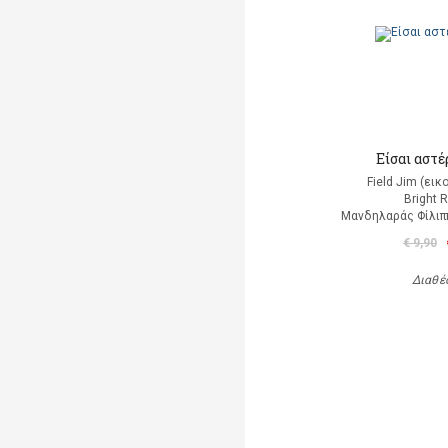
Είσαι αστέρ
Field Jim (ει
Bright 
Μανδηλαράς Φίλιπ
€ 9,90
Διαθέ