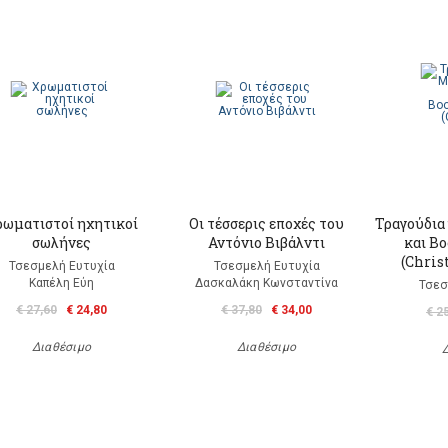
ρωματιστοί ηχητικοί
Οι τέσσερις εποχές του
Τραγούδια
σωλήνες
Αντόνιο Βιβάλντι
και B
(Chris
Τσεσμελή Ευτυχία
Τσεσμελή Ευτυχία
Καπέλη Εύη
Δασκαλάκη Κωνσταντίνα
Τσεσ
€ 27,60
€ 24,80
€ 37,80
€ 34,00
€ 2
Διαθέσιμο
Διαθέσιμο