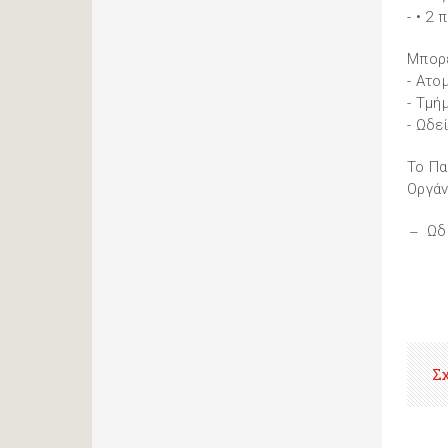
- • 2 
Μπορε
- Ατο
- Τμή
- Ωδε
Το Πα
Οργάν
Ωδ
Σ