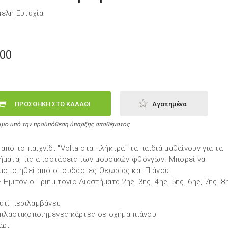
ελή Ευτυχία
,00
ΠΡΟΣΘΗΚΗ ΣΤΟ ΚΑΛΑΘΙ
Αγαπημένα
ιμο υπό την προϋπόθεση ύπαρξης αποθέματος
από το παιχνίδι "Volta στα πλήκτρα" τα παιδιά μαθαίνουν για τα
ήματα, τις αποστάσεις των μουσικών φθόγγων. Μπορεί να
μοποιηθεί από σπουδαστές Θεωρίας και Πιάνου.
-Ημιτόνιο-Τριημιτόνιο-Διαστήματα 2ης, 3ης, 4ης, 5ης, 6ης, 7ης, 8
υτί περιλαμβάνει:
8 πλαστικοποιημένες κάρτες σε σχήμα πιάνου
ζάρι