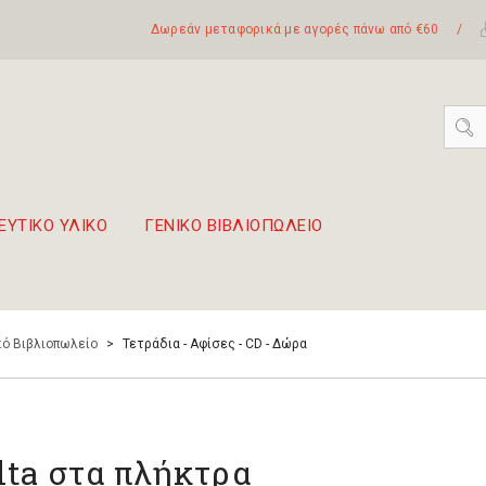
Δωρεάν μεταφορικά με αγορές πάνω από €60
/
ΕΥΤΙΚΟ ΥΛΙΚΟ
ΓΕΝΙΚΟ ΒΙΒΛΙΟΠΩΛΕΙΟ
 σετ Boomwhackers
πόλη της Λευκάδας
ό Βιβλιοπωλείο
>
Τετράδια - Αφίσες - CD - Δώρα
lta στα πλήκτρα