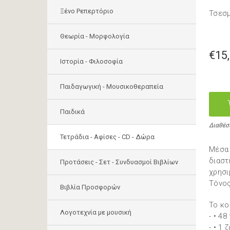
Ξένο Ρεπερτόριο
Τσεσμ
Θεωρία - Μορφολογία
€15
Ιστορία - Φιλοσοφία
Παιδαγωγική - Μουσικοθεραπεία
Παιδικά
Διαθέσ
Τετράδια - Αφίσες - CD - Δώρα
Μέσα 
διαστ
Προτάσεις - Σετ - Συνδυασμοί Βιβλίων
χρησι
Τόνος
Βιβλία Προσφορών
Το κο
Λογοτεχνία με μουσική
- • 4
- • 1 