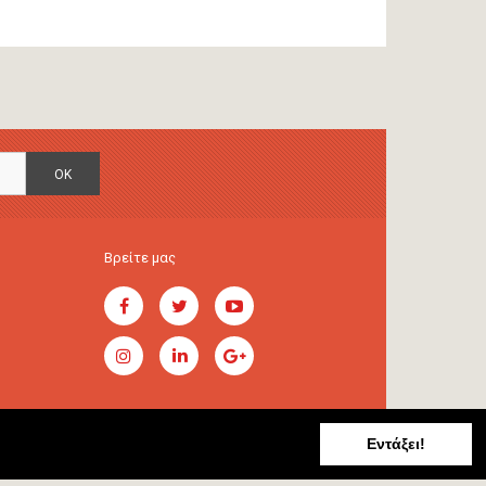
OK
Βρείτε μας
Εντάξει!
Handcrafted by
RADIAL