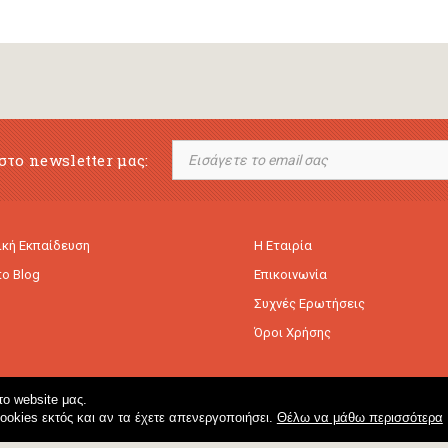
στο newsletter μας:
κή Εκπαίδευση
Η Εταιρία
to Blog
Επικοινωνία
Συχνές Ερωτήσεις
Όροι Χρήσης
ο website μας.
cookies εκτός και αν τα έχετε απενεργοποιήσει.
Θέλω να μάθω περισσότερα