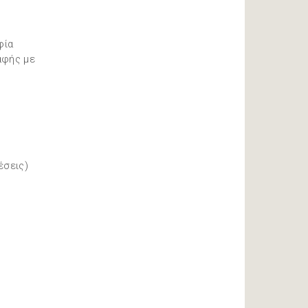
φία
αφής με
έσεις)