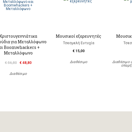
Χριστουγεννιάτικα
Μουσικοί εξερευνητές
Μουσικ
ούδια για Μεταλλόφωνο
Τσεσμελή Ευτυχία
Τσεσ
αι Boomwhackers +
€ 15,00
Μεταλλόφωνο
Διαθέσιμο
Διαθέσιμο 
€ 56,80
€ 48,80
ύπαρξ
Διαθέσιμο