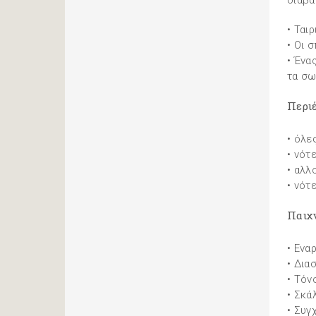
διαβά
• Ται
• Οι 
• Ένα
τα σω
Περιέ
• όλε
• νότ
• αλλ
• νότ
Παιχ
• Ενα
• Δια
• Τόνο
• Σκά
• Συγ