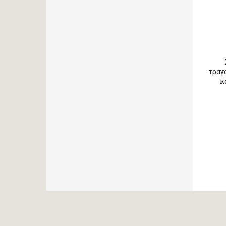
τραγ
κ