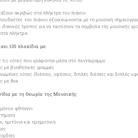
σουν με μεγαλύτερη ευκολία τις νότες!
ριάζουν ακριβώς στα πλήκτρα του πιάνου
σπουδαστές του πιάνου εξοικειώνονται με τη μουσική σημειογρα
ς ιδανικός τρόπος για να ταυτίσουν τα σύμβολα της μουσικής γρ
στά πλήκτρα
χει 135 πλακίδια με:
ς τις νότες που γράφονται μέσα στο πεντάγραμμο
ες με βοηθητικές γραμμές
οιωμένες νότες (διέσεις, υφέσεις, διπλές διέσεις και διπλές υφ
ες με 8va
νίδια με τη Θεωρία της Μουσικής
ρμόνιοι φθόγγοι
στήματα
ι, ημιτόνια και τριημιτόνια
λες
χορδίες