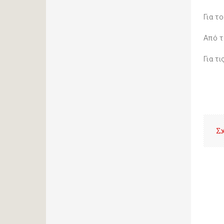
Για τ
Από τ
Για τ
Σ