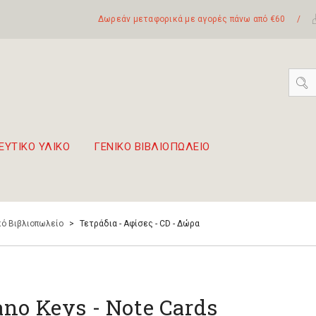
Δωρεάν μεταφορικά με αγορές πάνω από €60
/
ΕΥΤΙΚΟ ΥΛΙΚΟ
ΓΕΝΙΚΟ ΒΙΒΛΙΟΠΩΛΕΙΟ
 σετ Boomwhackers
πόλη της Λευκάδας
ό Βιβλιοπωλείο
>
Τετράδια - Αφίσες - CD - Δώρα
ano Keys - Note Cards