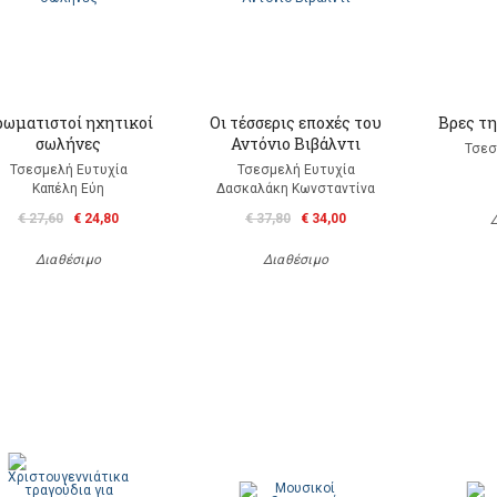
ρωματιστοί ηχητικοί
Οι τέσσερις εποχές του
Βρες τ
σωλήνες
Αντόνιο Βιβάλντι
Τσεσ
Τσεσμελή Ευτυχία
Τσεσμελή Ευτυχία
Καπέλη Εύη
Δασκαλάκη Κωνσταντίνα
€ 27,60
€ 24,80
€ 37,80
€ 34,00
Διαθέσιμο
Διαθέσιμο