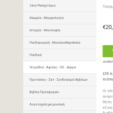
Ξένο Ρεπερτόριο
Τσεσμ
Θεωρία - Μορφολογία
€20
Ιστορία - Φιλοσοφία
Παιδαγωγική - Μουσικοθεραπεία
Παιδικά
Διαθέσ
Τετράδια - Αφίσες - CD - Δώρα
135 π
πιάν
Προτάσεις - Σετ - Συνδυασμοί Βιβλίων
Οι σπ
Βιβλία Προσφορών
αναγν
θέση 
Λογοτεχνία με μουσική
εξοικ