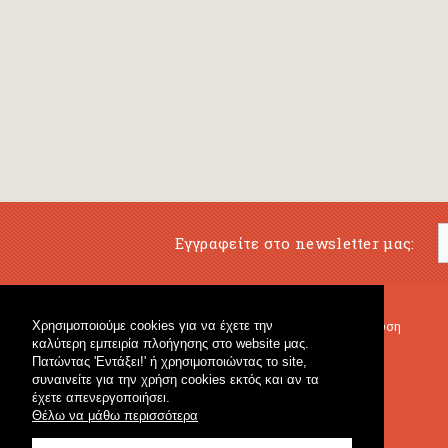
Εγγραφείτε στο newsletter μας:
Χρησιμοποιούμε cookies για να έχετε την
Μουσικό Βιβλιοπωλείο
Μουσική Εκπαίδευση
καλύτερη εμπειρία πλοήγησης στο website μας.
Κρουστά & Εκπαιδευτικό Υλικό
Fagotto Blog
Πατώντας 'Εντάξει!' ή χρησιμοποιώντας το site,
Γενικό Βιβλιοπωλείο
συναινείτε για την χρήση cookies εκτός και αν τα
έχετε απενεργοποιήσει.
Θέλω να μάθω περισσότερα