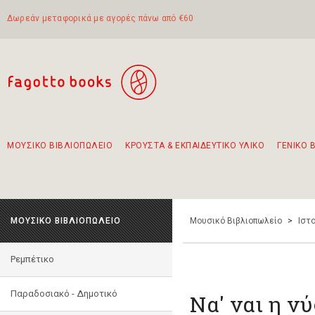
Δωρεάν μεταφορικά με αγορές πάνω από €60
ΜΟΥΣΙΚΟ ΒΙΒΛΙΟΠΩΛΕΙΟ
ΚΡΟΥΣΤΑ & ΕΚΠΑΙΔΕΥΤΙΚΟ ΥΛΙΚΟ
ΓΕΝΙΚΟ 
Προτάσεις - Σετ - Συνδυασμοί Βιβλίων
Πρωτότυποι Συνδυασμοί - Σετ δώρων για παιδιά
Για τα πρώτα μας βήματα στην κιθάρα
Το πιο διαδεδομένο σετ Boomwhackers
Περπατώντας στην παλιά πόλη της Λευκάδας
ΜΟΥΣΙΚΟ ΒΙΒΛΙΟΠΩΛΕΙΟ
Μουσικό Βιβλιοπωλείο
>
Ιστο
Ρεμπέτικο
Παραδοσιακό - Δημοτικό
Να' ναι η ν