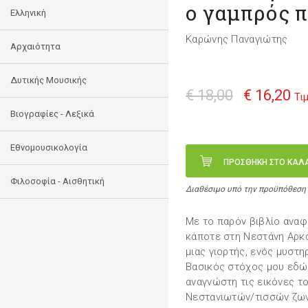
ο γαμπρός 
Ελληνική
Καρώνης Παναγιώτης
Αρχαιότητα
Δυτικής Μουσικής
€ 18,00
€ 16,20
Τι
Βιογραφίες - Λεξικά
Εθνομουσικολογία
ΠΡΟΣΘΗΚΗ ΣΤΟ ΚΑΛ
Φιλοσοφία - Αισθητική
Διαθέσιμο υπό την προϋπόθεση
Με το παρόν βιβλίο αναφ
κάποτε στη Νεστάνη Αρκα
μιας γιορτής, ενός μυστη
Βασικός στόχος μου εδώ
αναγνώστη τις εικόνες τ
Νεστανιωτών/τισσών ζων