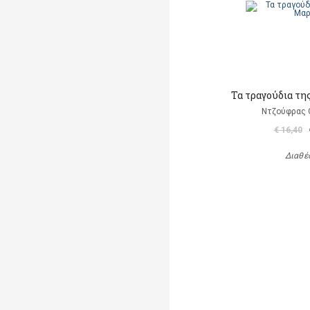
Τα τραγούδια τη
Ντζούφρας Θ
€ 16,40
Διαθέ