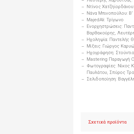
Λευτέρης Χαβουτσάς: 
Ντίνος Χατζηϊορδάνου
Νάνα Μπινοπούλου: Β
MajedAli: Τρίγωνο
Ενορχηστρώσεις: Παντ
Βαρθακούρης, Λευτέρ
Ηχοληψία: Παντελής Θ
Μίξεις: Γιώργος Καρυώ
Ηχογράφηση: Στούντιο
Mastering Παραγωγή CD
Φωτογραφίες: Νίκος Κ
Παυλάτου, Σπύρος Τρο
Σελιδοποίηση: Βαγγέλ
Σχετικά προϊόντα