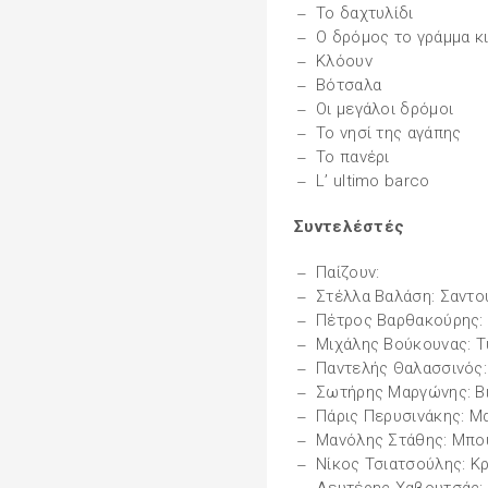
Το δαχτυλίδι
Ο δρόμος το γράμμα κ
Κλόουν
Βότσαλα
Οι μεγάλοι δρόμοι
Το νησί της αγάπης
Το πανέρι
L’ ultimo barco
Συντελέστές
Παίζουν:
Στέλλα Βαλάση: Σαντο
Πέτρος Βαρθακούρης: 
Μιχάλης Βούκουνας: Τ
Παντελής Θαλασσινός:
Σωτήρης Μαργώνης: Β
Πάρις Περυσινάκης: Μ
Μανόλης Στάθης: Μπο
Νίκος Τσιατσούλης: Κ