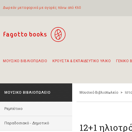
Δωρεάν μεταφορικά με αγορές πάνω από €60
ΜΟΥΣΙΚΟ ΒΙΒΛΙΟΠΩΛΕΙΟ
ΚΡΟΥΣΤΑ & ΕΚΠΑΙΔΕΥΤΙΚΟ ΥΛΙΚΟ
ΓΕΝΙΚΟ 
Προτάσεις - Σετ - Συνδυασμοί Βιβλίων
Πρωτότυποι Συνδυασμοί - Σετ δώρων για παιδιά
Για τα πρώτα μας βήματα στην κιθάρα
Το πιο διαδεδομένο σετ Boomwhackers
Περπατώντας στην παλιά πόλη της Λευκάδας
ΜΟΥΣΙΚΟ ΒΙΒΛΙΟΠΩΛΕΙΟ
Μουσικό Βιβλιοπωλείο
>
Ιστο
Ρεμπέτικο
Παραδοσιακό - Δημοτικό
12+1 ηλιοτρ