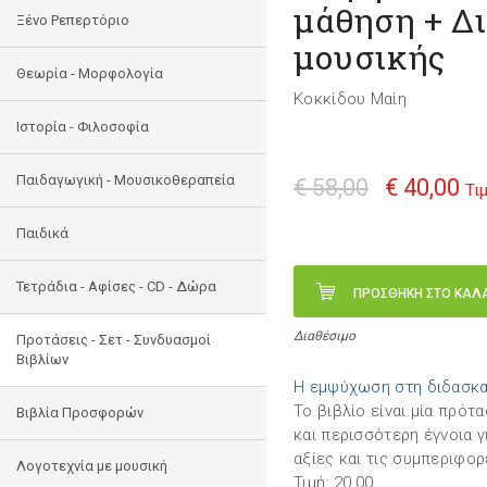
μάθηση + Δι
Ξένο Ρεπερτόριο
μουσικής
Θεωρία - Μορφολογία
Κοκκίδου Μαίη
Ιστορία - Φιλοσοφία
Παιδαγωγική - Μουσικοθεραπεία
€ 58,00
€ 40,00
Τι
Παιδικά
Τετράδια - Αφίσες - CD - Δώρα
ΠΡΟΣΘΗΚΗ ΣΤΟ ΚΑΛ
Διαθέσιμο
Προτάσεις - Σετ - Συνδυασμοί
Βιβλίων
Η εμψύχωση στη διδασκα
Το βιβλίο είναι μία πρότ
Βιβλία Προσφορών
και περισσότερη έγνοια γι
αξίες και τις συμπεριφορ
Λογοτεχνία με μουσική
Τιμή: 20,00