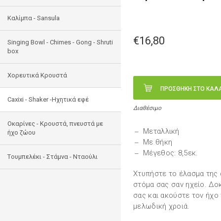
Καλίμπα - Sansula
€16,80
Singing Bowl - Chimes - Gong - Shruti
box
Χορευτικά Κρουστά
ΠΡΟΣΘΗΚΗ ΣΤΟ ΚΑΛ
Caxixi - Shaker -Ηχητικά εφέ
Διαθέσιμο
Οκαρίνες - Κρουστά, πνευστά με
Μεταλλική
ήχο ζώου
Με θήκη
Μέγεθος: 8,5εκ.
Tουμπελέκι - Στάμνα - Νταούλι
Χτυπήστε το έλασμα της 
στόμα σας σαν ηχείο. Δο
σας και ακούστε τον ήχο
μελωδική χροιά.