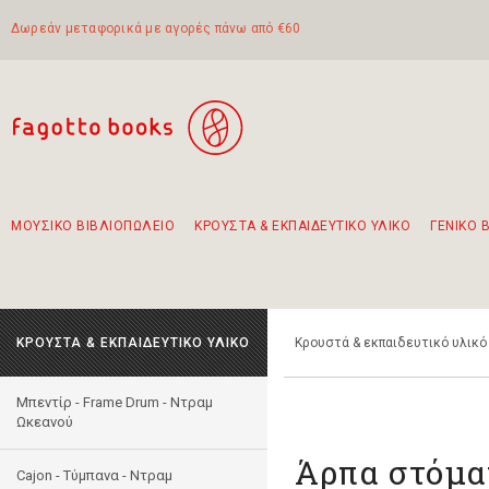
Δωρεάν μεταφορικά με αγορές πάνω από €60
ΜΟΥΣΙΚΟ ΒΙΒΛΙΟΠΩΛΕΙΟ
ΚΡΟΥΣΤΑ & ΕΚΠΑΙΔΕΥΤΙΚΟ ΥΛΙΚΟ
ΓΕΝΙΚΟ 
Προτάσεις - Σετ - Συνδυασμοί Βιβλίων
Πρωτότυποι Συνδυασμοί - Σετ δώρων για παιδιά
Για τα πρώτα μας βήματα στην κιθάρα
Το πιο διαδεδομένο σετ Boomwhackers
Περπατώντας στην παλιά πόλη της Λευκάδας
ΚΡΟΥΣΤΑ & ΕΚΠΑΙΔΕΥΤΙΚΟ ΥΛΙΚΟ
Κρουστά & εκπαιδευτικό υλικό
Μπεντίρ - Frame Drum - Ντραμ
Ωκεανού
Άρπα στόματ
Cajon - Τύμπανα - Ντραμ