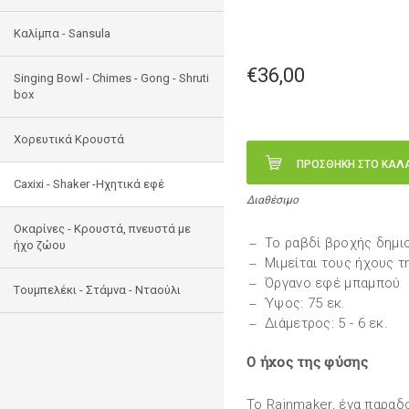
Καλίμπα - Sansula
€36,00
Singing Bowl - Chimes - Gong - Shruti
box
Χορευτικά Κρουστά
ΠΡΟΣΘΗΚΗ ΣΤΟ ΚΑΛ
Caxixi - Shaker -Ηχητικά εφέ
Διαθέσιμο
Οκαρίνες - Κρουστά, πνευστά με
Το ραβδί βροχής δημι
ήχο ζώου
Μιμείται τους ήχους 
Όργανο εφέ μπαμπού
Tουμπελέκι - Στάμνα - Νταούλι
Ύψος: 75 εκ.
Διάμετρος: 5 - 6 εκ.
Ο ήχος της φύσης
Το Rainmaker, ένα παραδ