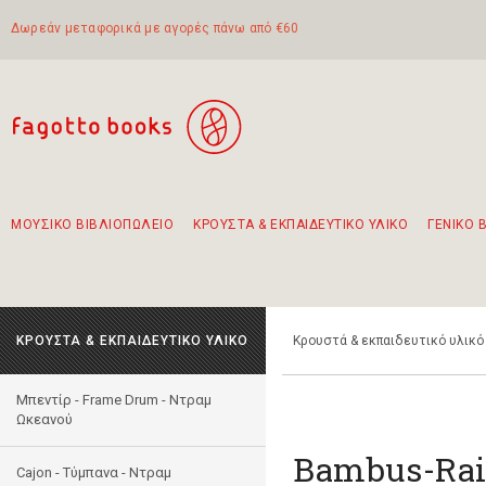
Δωρεάν μεταφορικά με αγορές πάνω από €60
ΜΟΥΣΙΚΟ ΒΙΒΛΙΟΠΩΛΕΙΟ
ΚΡΟΥΣΤΑ & ΕΚΠΑΙΔΕΥΤΙΚΟ ΥΛΙΚΟ
ΓΕΝΙΚΟ 
Προτάσεις - Σετ - Συνδυασμοί Βιβλίων
Πρωτότυποι Συνδυασμοί - Σετ δώρων για παιδιά
Για τα πρώτα μας βήματα στην κιθάρα
Το πιο διαδεδομένο σετ Boomwhackers
Περπατώντας στην παλιά πόλη της Λευκάδας
ΚΡΟΥΣΤΑ & ΕΚΠΑΙΔΕΥΤΙΚΟ ΥΛΙΚΟ
Κρουστά & εκπαιδευτικό υλικό
Μπεντίρ - Frame Drum - Ντραμ
Ωκεανού
Bambus-Rai
Cajon - Τύμπανα - Ντραμ