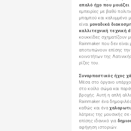
απαλό ήχο που μοιάζει
εμπειρίες με βαθύ πολιτ
μπαμπού και καλυμμένο μ
είναι
μοναδικά διακοσμ
καλλιτεχνική τεχνική do
κουκκίδες σχηματίζουν μ
Rainmaker που δεν είναι 
αποτυπώνουν επίσης την
κοινοτήτων της Λατινικής
ρίζες του.
Συναρπαστικός ήχος χά
Μέσα στο όργανο υπάρχ
στο κοίλο σώμα και παρά
βροχής. Αυτή η απλή αλλ
Rainmaker ένα δημοφιλές
καθώς και ένα
χαλαρωτι
λάτρεις της μουσικής σε 
επίσης ιδανικό για
δημιο
αφήγηση ιστοριών.