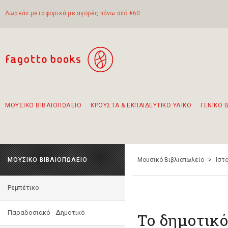
Δωρεάν μεταφορικά με αγορές πάνω από €60
ΜΟΥΣΙΚΟ ΒΙΒΛΙΟΠΩΛΕΙΟ
ΚΡΟΥΣΤΑ & ΕΚΠΑΙΔΕΥΤΙΚΟ ΥΛΙΚΟ
ΓΕΝΙΚΟ 
Προτάσεις - Σετ - Συνδυασμοί Βιβλίων
Πρωτότυποι Συνδυασμοί - Σετ δώρων για παιδιά
Για τα πρώτα μας βήματα στην κιθάρα
Το πιο διαδεδομένο σετ Boomwhackers
Περπατώντας στην παλιά πόλη της Λευκάδας
ΜΟΥΣΙΚΟ ΒΙΒΛΙΟΠΩΛΕΙΟ
Μουσικό Βιβλιοπωλείο
>
Ιστο
Ρεμπέτικο
Παραδοσιακό - Δημοτικό
Το δημοτικό