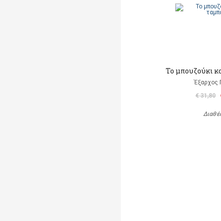
Το μπουζούκι κ
Έξαρχος 
€ 31,80
Διαθέ