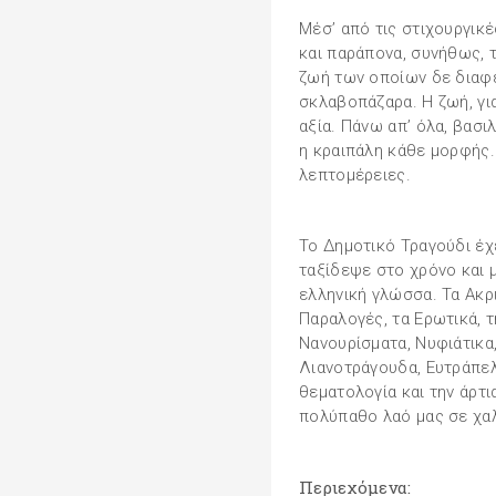
Μέσ’ από τις στιχουργικέ
και παράπονα, συνήθως,
ζωή των οποίων δε διαφέ
σκλαβοπάζαρα. Η ζωή, γι
αξία. Πάνω απ’ όλα, βασι
η κραιπάλη κάθε μορφής.
λεπτομέρειες.
Το Δημοτικό Τραγούδι έχε
ταξίδεψε στο χρόνο και 
ελληνική γλώσσα. Τα Ακριτ
Παραλογές, τα Ερωτικά, τ
Νανουρίσματα, Νυφιάτικα,
Λιανοτράγουδα, Ευτράπελα
θεματολογία και την άρτι
πολύπαθο λαό μας σε χα
Περιεχόμενα: