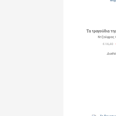
Τα τραγούδια τη
Ντζούφρας Θ
€ 16,40
Διαθέ