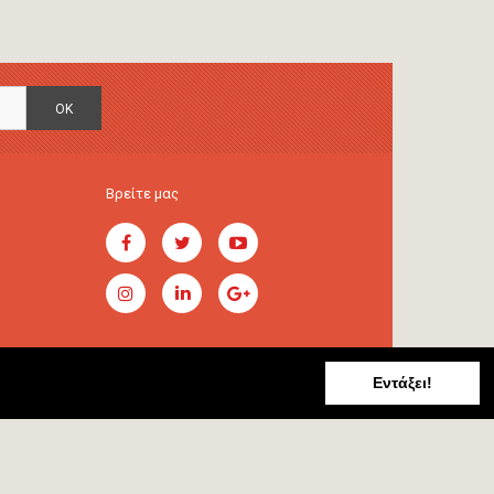
OK
Βρείτε μας
Εντάξει!
Handcrafted by
RADIAL