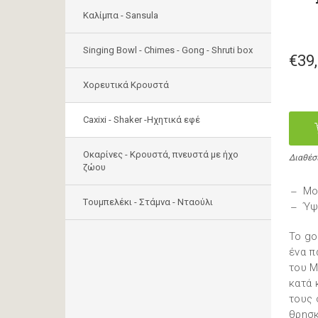
Καλίμπα - Sansula
Singing Bowl - Chimes - Gong - Shruti box
€39
Χορευτικά Κρουστά
Caxixi - Shaker -Ηχητικά εφέ
Οκαρίνες - Κρουστά, πνευστά με ήχο
Διαθέσ
ζώου
Μο
Tουμπελέκι - Στάμνα - Νταούλι
Ύψ
To go
ένα π
του Μ
κατά 
τους 
θρησκ