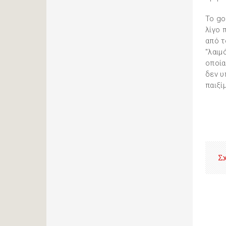
Το go
λίγο 
από τ
"λαιμ
οποία
δεν υ
παιξί
Σ