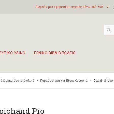
Δωρεάν μεταφορικά με αγορές πάνω από €60
/
ΕΥΤΙΚΟ ΥΛΙΚΟ
ΓΕΝΙΚΟ ΒΙΒΛΙΟΠΩΛΕΙΟ
 σετ Boomwhackers
πόλη της Λευκάδας
ά & εκπαιδευτικό υλικό
>
Παραδοσιακά και Έθνικ Κρουστά
>
Caxixi - Shake
pichand Pro