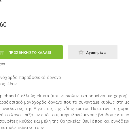
,60
ΠΡΟΣΘΗΚΗ ΣΤΟ ΚΑΛΑΘΙ
Αγαπημένα
ιμο
νόχορδο παραδοσιακό όργανο
ος: 46εκ.
pichand ή αλλιώς ektara (που κυριολεκτικά σημαίνει μια χορδή) 
αραδοσιακό μονόχορδο όργανο που το συναντάμε κυρίως στη μ
παγκλαντές, της Αιγύπτου, της Ινδίας και του Πακιστάν. Το gop
κύριο λόγο παιζόταν από τους περιπλανώμενους βάρδους και αο
σουφίτες καθώς και μέλη της θρησκείας Baul όπου και συνόδευε
ευτικές τελετές τους.