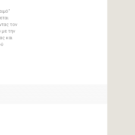
αιμό"
εται
ντας τον
 με την
ας και
ού