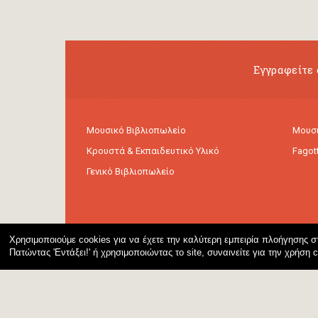
Εγγραφείτε 
Μουσικό Βιβλιοπωλείο
Μουσι
Κρουστά & Εκπαιδευτικό Υλικό
Fagot
Γενικό Βιβλιοπωλείο
Χρησιμοποιούμε cookies για να έχετε την καλύτερη εμπειρία πλοήγησης στ
Πατώντας 'Εντάξει!' ή χρησιμοποιώντας το site, συναινείτε για την χρήση 