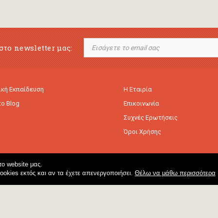
στο newsletter μας:
κή Εκπαίδευση
Η Εταιρία
to Blog
Επικοινωνία
Συχνές Ερωτήσεις
Όροι Χρήσης
ο website μας.
cookies εκτός και αν τα έχετε απενεργοποιήσει.
Θέλω να μάθω περισσότερα