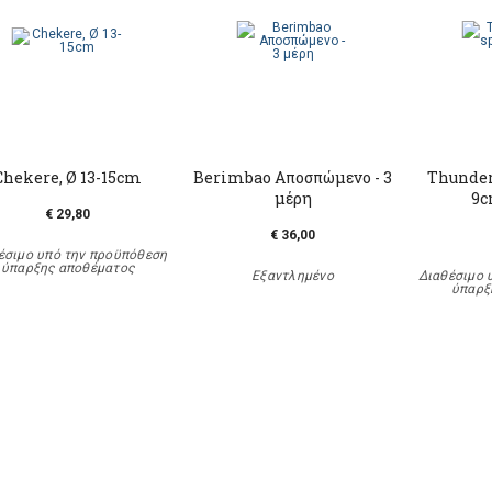
Chekere, Ø 13-15cm
Berimbao Αποσπώμενο - 3
Thundert
μέρη
9c
€ 29,80
€ 36,00
έσιμο υπό την προϋπόθεση
ύπαρξης αποθέματος
Εξαντλημένο
Διαθέσιμο 
ύπαρξ