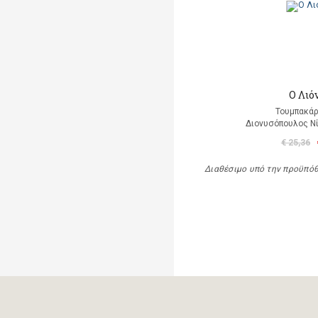
Ο Λιό
Τουμπακάρ
Διονυσόπουλος Νί
€ 25,36
Διαθέσιμο υπό την προϋπό