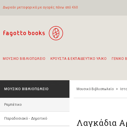
Δωρεάν μεταφορικά με αγορές πάνω από €60
ΜΟΥΣΙΚΟ ΒΙΒΛΙΟΠΩΛΕΙΟ
ΚΡΟΥΣΤΑ & ΕΚΠΑΙΔΕΥΤΙΚΟ ΥΛΙΚΟ
ΓΕΝΙΚΟ 
Προτάσεις - Σετ - Συνδυασμοί Βιβλίων
Πρωτότυποι Συνδυασμοί - Σετ δώρων για παιδιά
Για τα πρώτα μας βήματα στην κιθάρα
Το πιο διαδεδομένο σετ Boomwhackers
Περπατώντας στην παλιά πόλη της Λευκάδας
ΜΟΥΣΙΚΟ ΒΙΒΛΙΟΠΩΛΕΙΟ
Μουσικό Βιβλιοπωλείο
>
Ιστο
Ρεμπέτικο
Παραδοσιακό - Δημοτικό
Λαγκάδια Α