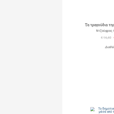
Τα τραγούδια τη
Ντζούφρας Θ
€ 16,40
Διαθέ