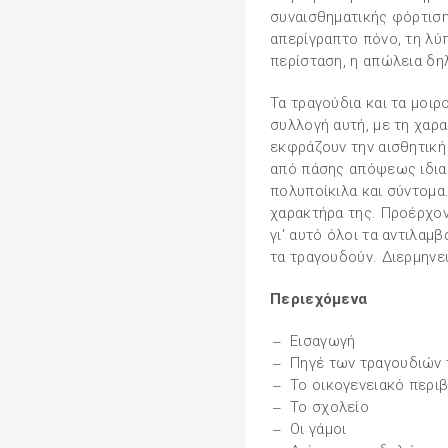
συναισθηματικής φόρτιση
απερίγραπτο πόνο, τη λύ
περίσταση, η απώλεια δ
Τα τραγούδια και τα μοιρ
συλλογή αυτή, με τη χαρα
εκφράζουν την αισθητική
από πάσης απόψεως ιδιαί
πολυποίκιλα και σύντομα.
χαρακτήρα της. Προέρχον
γι' αυτό όλοι τα αντιλαμβ
τα τραγουδούν. Διερμηνε
Περιεχόμενα
Εισαγωγή
Πηγέ των τραγουδιών 
Το οικογενειακό περι
Το σχολείο
Οι γάμοι