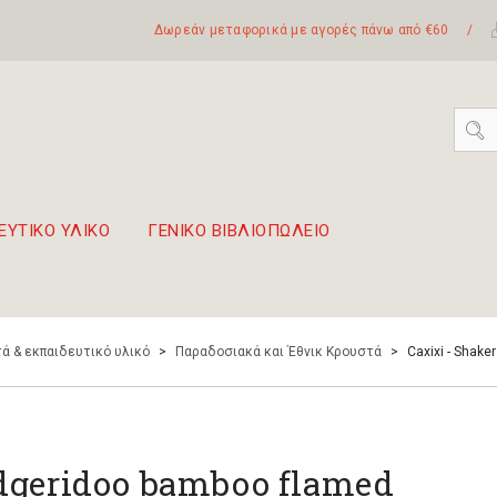
Δωρεάν μεταφορικά με αγορές πάνω από €60
/
ΕΥΤΙΚΟ ΥΛΙΚΟ
ΓΕΝΙΚΟ ΒΙΒΛΙΟΠΩΛΕΙΟ
 σετ Boomwhackers
πόλη της Λευκάδας
ά & εκπαιδευτικό υλικό
>
Παραδοσιακά και Έθνικ Κρουστά
>
Caxixi - Shake
dgeridoo bamboo flamed