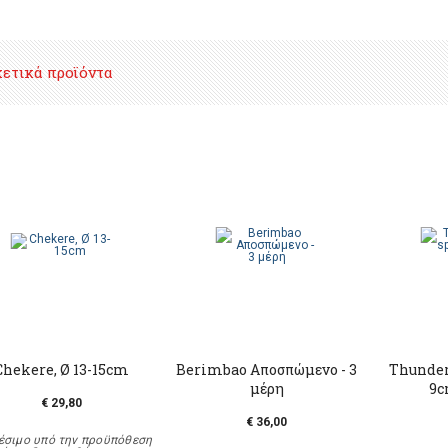
χετικά προϊόντα
Chekere, Ø 13-15cm
Berimbao Αποσπώμενο - 3
Thundert
μέρη
9c
€ 29,80
€ 36,00
έσιμο υπό την προϋπόθεση