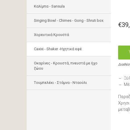
Καλίμπα - Sansula
Singing Bowl - Chimes - Gong - Shruti box
€39
Χορευτικά Κρουστά
Caxixi - Shaker -Ηχητικά εφέ
Οκαρίνες - Κρουστά, πνευστά με ήχο
Διαθέσ
ζώου
Ξύ
Tουμπελέκι - Στάμνα - Νταούλι
Μέ
Παραδ
Χρησι
μεταβ