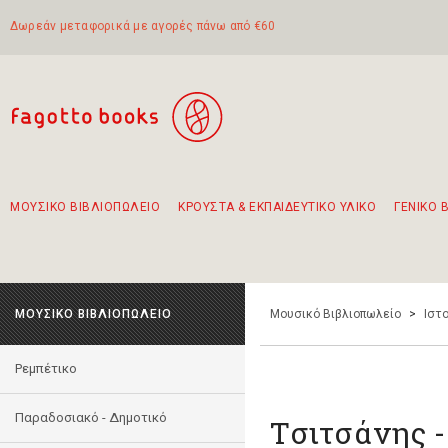
Δωρεάν μεταφορικά με αγορές πάνω από €60
ΜΟΥΣΙΚΟ ΒΙΒΛΙΟΠΩΛΕΙΟ
ΚΡΟΥΣΤΑ & ΕΚΠΑΙΔΕΥΤΙΚΟ ΥΛΙΚΟ
ΓΕΝΙΚΟ 
Προτάσεις - Σετ - Συνδυασμοί Βιβλίων
Πρωτότυποι Συνδυασμοί - Σετ δώρων για παιδιά
Για τα πρώτα μας βήματα στην κιθάρα
Το πιο διαδεδομένο σετ Boomwhackers
Περπατώντας στην παλιά πόλη της Λευκάδας
ΜΟΥΣΙΚΟ ΒΙΒΛΙΟΠΩΛΕΙΟ
Μουσικό Βιβλιοπωλείο
>
Ιστο
Ρεμπέτικο
Παραδοσιακό - Δημοτικό
Τσιτσάνης -