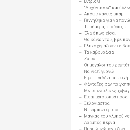
Βιτριόλι
"Αρχόντισσα'' και άλλε
Απόψε κάνεις μπαμ
Γεννήθηκα για να πον
Τί σήμερα, τί αύριο, τί
Έλα όπως είσαι
Θα κάνω ντου, βρε πο
Γλυκοχαράζουν τα βο
Τα καβουράκια
Ζαΐρα
Οι μεγάλοι του ρεμπέτ
Να γιατί γυρνώ
Είμαι παιδάκι με ψυχή
Φάνταζες σαν πριγκηπ
Με σπανιόλικες χαβάγ
Είσαι αριστοκράτισσα
Ξελογιάστρα
Ντερμπεντέρισσα
Μάγκας του γλυκού ν
Αραμπάς περνά
Περιπλανώμενη ζωή