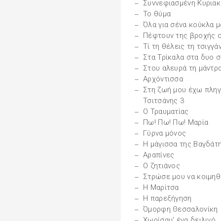
Συννεφιασμένη Κυριακ
Το θύμα
Όλα για σένα κούκλα 
Πέφτουν της βροχής ο
Τί τη θέλεις τη τσιγγά
Στα Τρίκαλα στα δυο 
Στου αλευρά τη μάντρ
Αρχόντισσα
Στη ζωή μου έχω πλη
Τσιτσάνης 3
Ο Τραυματίας
Πω! Πω! Πω! Μαρία
Γύρνα μόνος
Η μάγισσα της Βαγδάτ
Αραπίνες
Ο ζητιάνος
Στρώσε μου να κοιμη
Η Μαρίτσα
Η παρεξήγηση
Όμορφη Θεσσαλονίκη
Χωρίσαμ' ένα δειλινό