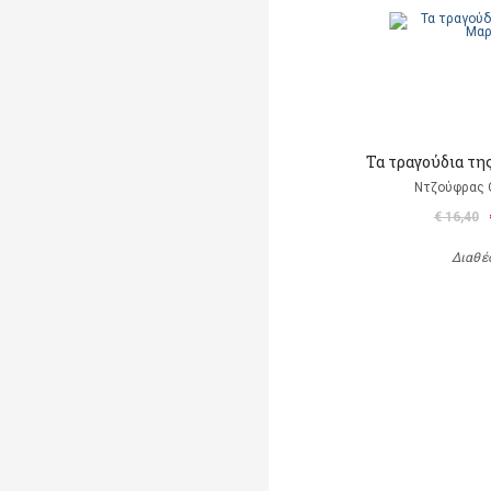
Τα τραγούδια τη
Ντζούφρας Θ
€ 16,40
Διαθέ