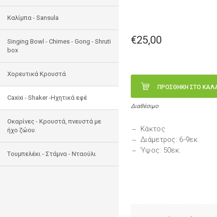
Καλίμπα - Sansula
€25,00
Singing Bowl - Chimes - Gong - Shruti
box
Χορευτικά Κρουστά
ΠΡΟΣΘΗΚΗ ΣΤΟ ΚΑΛ
Caxixi - Shaker -Ηχητικά εφέ
Διαθέσιμο
Οκαρίνες - Κρουστά, πνευστά με
Κάκτος
ήχο ζώου
Διάμετρος: 6-9εκ.
Ύψος: 50εκ.
Tουμπελέκι - Στάμνα - Νταούλι