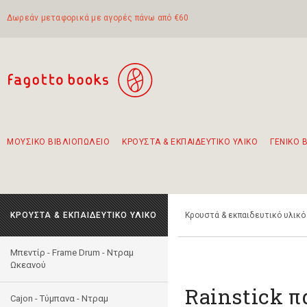
Δωρεάν μεταφορικά με αγορές πάνω από €60
ΜΟΥΣΙΚΟ ΒΙΒΛΙΟΠΩΛΕΙΟ
ΚΡΟΥΣΤΑ & ΕΚΠΑΙΔΕΥΤΙΚΟ ΥΛΙΚΟ
ΓΕΝΙΚΟ 
Προτάσεις - Σετ - Συνδυασμοί Βιβλίων
Πρωτότυποι Συνδυασμοί - Σετ δώρων για παιδιά
Για τα πρώτα μας βήματα στην κιθάρα
Το πιο διαδεδομένο σετ Boomwhackers
Περπατώντας στην παλιά πόλη της Λευκάδας
ΚΡΟΥΣΤΑ & ΕΚΠΑΙΔΕΥΤΙΚΟ ΥΛΙΚΟ
Κρουστά & εκπαιδευτικό υλικό
Μπεντίρ - Frame Drum - Ντραμ
Ωκεανού
Rainstick 
Cajon - Τύμπανα - Ντραμ