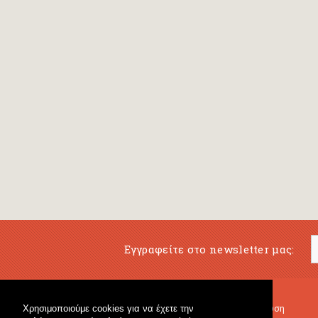
Εγγραφείτε στο newsletter μας:
Χρησιμοποιούμε cookies για να έχετε την
Μουσικό Βιβλιοπωλείο
Μουσική Εκπαίδευση