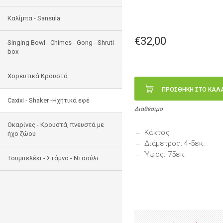
Καλίμπα - Sansula
€32,00
Singing Bowl - Chimes - Gong - Shruti
box
Χορευτικά Κρουστά
ΠΡΟΣΘΗΚΗ ΣΤΟ ΚΑΛ
Caxixi - Shaker -Ηχητικά εφέ
Διαθέσιμο
Οκαρίνες - Κρουστά, πνευστά με
Κάκτος
ήχο ζώου
Διάμετρος: 4-5εκ.
Ύψος: 75εκ.
Tουμπελέκι - Στάμνα - Νταούλι