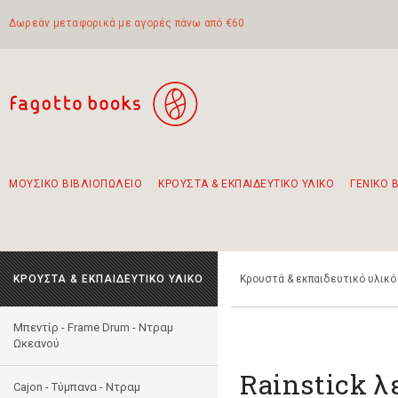
Δωρεάν μεταφορικά με αγορές πάνω από €60
ΜΟΥΣΙΚΟ ΒΙΒΛΙΟΠΩΛΕΙΟ
ΚΡΟΥΣΤΑ & ΕΚΠΑΙΔΕΥΤΙΚΟ ΥΛΙΚΟ
ΓΕΝΙΚΟ 
Προτάσεις - Σετ - Συνδυασμοί Βιβλίων
Πρωτότυποι Συνδυασμοί - Σετ δώρων για παιδιά
Για τα πρώτα μας βήματα στην κιθάρα
Το πιο διαδεδομένο σετ Boomwhackers
Περπατώντας στην παλιά πόλη της Λευκάδας
ΚΡΟΥΣΤΑ & ΕΚΠΑΙΔΕΥΤΙΚΟ ΥΛΙΚΟ
Κρουστά & εκπαιδευτικό υλικό
Μπεντίρ - Frame Drum - Ντραμ
Ωκεανού
Rainstick λ
Cajon - Τύμπανα - Ντραμ