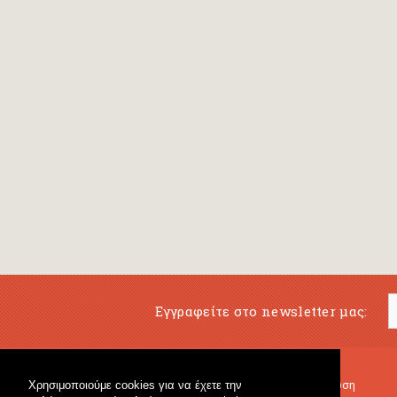
Εγγραφείτε στο newsletter μας:
Χρησιμοποιούμε cookies για να έχετε την
Μουσικό Βιβλιοπωλείο
Μουσική Εκπαίδευση