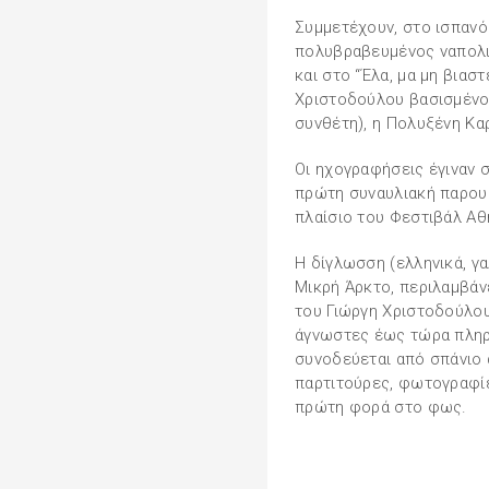
Συμμετέχουν, στο ισπανόφ
πολυβραβευμένος ναπολι
και στο “Έλα, μα μη βιασ
Χριστοδούλου βασισμένο
συνθέτη), η Πολυξένη Κα
Οι ηχογραφήσεις έγιναν 
πρώτη συναυλιακή παρουσ
πλαίσιο του Φεστιβάλ Αθ
H δίγλωσση (ελληνικά, γ
Mικρή Άρκτο, περιλαμβάν
του Γιώργη Χριστοδούλου
άγνωστες έως τώρα πληρο
συνοδεύεται από σπάνιο
παρτιτούρες, φωτογραφίε
πρώτη φορά στο φως.