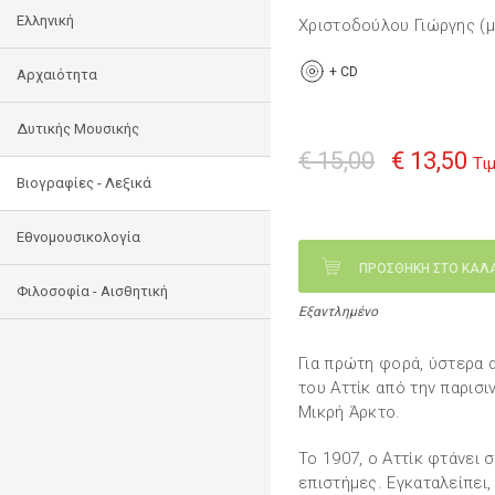
Ελληνική
Χριστοδούλου Γιώργης (μ
+
CD
Αρχαιότητα
Δυτικής Μουσικής
€ 15,00
€ 13,50
Τι
Βιογραφίες - Λεξικά
Εθνομουσικολογία
ΠΡΟΣΘΗΚΗ ΣΤΟ ΚΑΛ
Φιλοσοφία - Αισθητική
Εξαντλημένο
Για πρώτη φορά, ύστερα α
του Αττίκ από την παρισι
Μικρή Άρκτο.
Το 1907, ο Αττίκ φτάνει 
επιστήμες. Εγκαταλείπει,