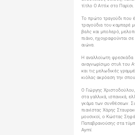
τίτλο Ο Αττίκ στο Παρίσι.
Το πρώτο τραγούδι που 
τραγούδια του καμπαρέ μ
βαλς και μπολερό, μελοπο
πιάνο, ηχογραφούνται σε
αιώνα.
Η αναλλοίωτη φρεσκάδα 
αναγνωρίσιμο στυλ του Ατ
και τις μελωδικές γραμμ
κιόλας ακρόαση την σπο
Ο Γιώργης Χριστοδούλου,
στα γαλλικά, ισπανικά, ε
γκάμα των συνθέσεων. Σ
πιανίστας Χάρης Σταυρακά
μουσικοί, ο Κώστας Σηφά
Παπαβρανούσης στα τύμπα
Aymí.