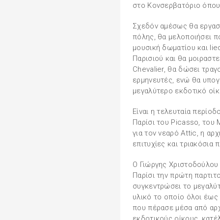
στο Κονσερβατόριο όπου 
Σχεδόν αμέσως θα εργαστ
πόλης, θα μελοποιήσει πο
μουσική δωματίου και lie
Παρισιού και θα μοιραστε
Chevalier, θα δώσει τρα
ερμηνευτές, ενώ θα υπο
μεγαλύτερο εκδοτικό οίκ
Είναι η τελευταία περίοδ
Παρίσι του Picasso, του 
για τον νεαρό Attic, η αρ
επιτυχίες και τριακόσια 
Ο Γιώργης Χριστοδούλου
Παρίσι την πρώτη παρτιτο
συγκεντρώσει το μεγαλύ
υλικό το οποίο όλοι έως
που πέρασε μέσα από αρχ
εκδοτικούς οίκους, κατέ