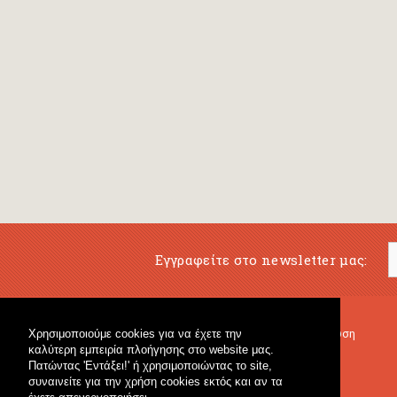
Εγγραφείτε στο newsletter μας:
Χρησιμοποιούμε cookies για να έχετε την
Μουσικό Βιβλιοπωλείο
Μουσική Εκπαίδευση
καλύτερη εμπειρία πλοήγησης στο website μας.
Κρουστά & Εκπαιδευτικό Υλικό
Fagotto Blog
Πατώντας 'Εντάξει!' ή χρησιμοποιώντας το site,
Γενικό Βιβλιοπωλείο
συναινείτε για την χρήση cookies εκτός και αν τα