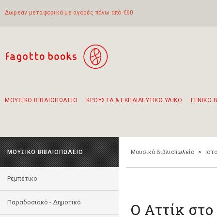
Δωρεάν μεταφορικά με αγορές πάνω από €60
ΜΟΥΣΙΚΟ ΒΙΒΛΙΟΠΩΛΕΙΟ
ΚΡΟΥΣΤΑ & ΕΚΠΑΙΔΕΥΤΙΚΟ ΥΛΙΚΟ
ΓΕΝΙΚΟ 
Προτάσεις - Σετ - Συνδυασμοί Βιβλίων
Πρωτότυποι Συνδυασμοί - Σετ δώρων για παιδιά
Για τα πρώτα μας βήματα στην κιθάρα
Το πιο διαδεδομένο σετ Boomwhackers
Περπατώντας στην παλιά πόλη της Λευκάδας
ΜΟΥΣΙΚΟ ΒΙΒΛΙΟΠΩΛΕΙΟ
Μουσικό Βιβλιοπωλείο
>
Ιστο
Ρεμπέτικο
Παραδοσιακό - Δημοτικό
Ο Αττίκ στο