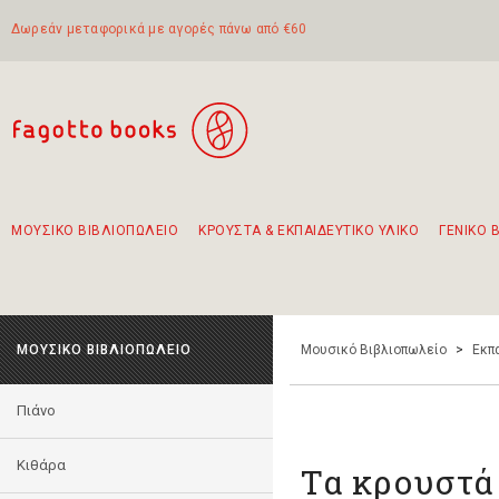
Δωρεάν μεταφορικά με αγορές πάνω από €60
ΜΟΥΣΙΚΟ ΒΙΒΛΙΟΠΩΛΕΙΟ
ΚΡΟΥΣΤΑ & ΕΚΠΑΙΔΕΥΤΙΚΟ ΥΛΙΚΟ
ΓΕΝΙΚΟ 
Προτάσεις - Σετ - Συνδυασμοί Βιβλίων
Πρωτότυποι Συνδυασμοί - Σετ δώρων για παιδιά
Για τα πρώτα μας βήματα στην κιθάρα
Το πιο διαδεδομένο σετ Boomwhackers
Περπατώντας στην παλιά πόλη της Λευκάδας
ΜΟΥΣΙΚΟ ΒΙΒΛΙΟΠΩΛΕΙΟ
Μουσικό Βιβλιοπωλείο
>
Εκπ
Πιάνο
Κιθάρα
Τα κρουστά