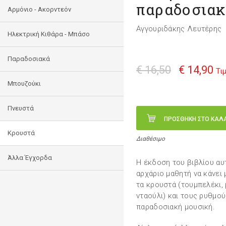
παραδοσιακ
Αρμόνιο - Ακορντεόν
Αγγουριδάκης Λευτέρης
Ηλεκτρική Κιθάρα - Μπάσο
Παραδοσιακά
€ 16,50
€ 14,90
Τι
Μπουζούκι
Πνευστά
ΠΡΟΣΘΗΚΗ ΣΤΟ ΚΑΛ
Κρουστά
Διαθέσιμο
Άλλα Έγχορδα
Η έκδοση του βιβλίου αυ
αρχάριο μαθητή να κάνει 
τα κρουστά (τουμπελέκι, μ
νταούλι) και τους ρυθμο
παραδοσιακή μουσική.