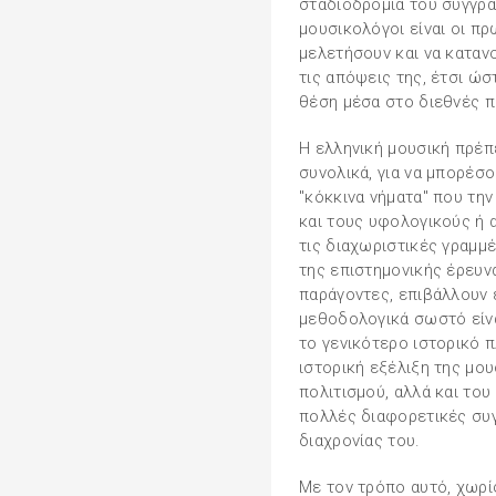
σταδιοδρομία του συγγραφ
μουσικολόγοι είναι οι πρ
μελετήσουν και να καταν
τις απόψεις της, έτσι ώ
θέση μέσα στο διεθνές π
Η ελληνική μουσική πρέπε
συνολικά, για να μπορέσ
"κόκκινα νήματα" που τη
και τους υφολογικούς ή 
τις διαχωριστικές γραμμ
της επιστημονικής έρευνα
παράγοντες, επιβάλλουν 
μεθοδολογικά σωστό είνα
το γενικότερο ιστορικό 
ιστορική εξέλιξη της μο
πολιτισμού, αλλά και του
πολλές διαφορετικές συγ
διαχρονίας του.
Με τον τρόπο αυτό, χωρί