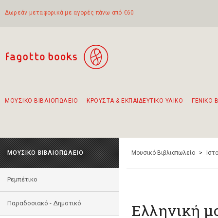
Δωρεάν μεταφορικά με αγορές πάνω από €60
ΜΟΥΣΙΚΟ ΒΙΒΛΙΟΠΩΛΕΙΟ
ΚΡΟΥΣΤΑ & ΕΚΠΑΙΔΕΥΤΙΚΟ ΥΛΙΚΟ
ΓΕΝΙΚΟ 
Προτάσεις - Σετ - Συνδυασμοί Βιβλίων
Πρωτότυποι Συνδυασμοί - Σετ δώρων για παιδιά
Για τα πρώτα μας βήματα στην κιθάρα
Το πιο διαδεδομένο σετ Boomwhackers
Περπατώντας στην παλιά πόλη της Λευκάδας
ΜΟΥΣΙΚΟ ΒΙΒΛΙΟΠΩΛΕΙΟ
Μουσικό Βιβλιοπωλείο
>
Ιστο
Ρεμπέτικο
Παραδοσιακό - Δημοτικό
Ελληνική μ