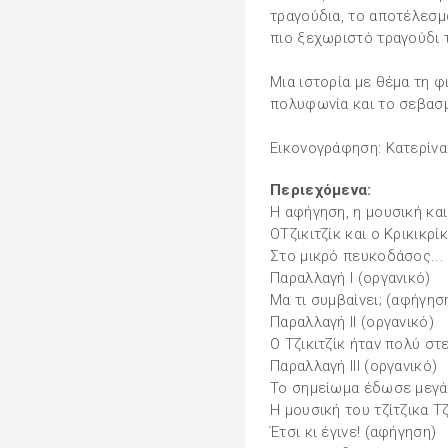
τραγούδια, το αποτέλεσμα
πιο ξεχωριστό τραγούδι 
Μια ιστορία με θέμα τη φ
πολυφωνία και το σεβασμ
Eικονογράφηση: Κατερίν
Περιεχόμενα:
Η αφήγηση, η μουσική και
ΟΤζικιτζίκ και ο Κρικικρί
Στο μικρό πευκοδάσος...
Παραλλαγή Ι (οργανικό)
Μα τι συμβαίνει; (αφήγησ
Παραλλαγή II (οργανικό)
Ο Τζικιτζίκ ήταν πολύ σ
Παραλλαγή III (οργανικό)
Το σημείωμα έδωσε μεγάλ
Η μουσική του τζίτζικα Τζ
Έτσι κι έγινε! (αφήγηση)