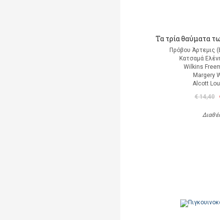
Τα τρία θαύματα τ
Πρόβου Άρτεμις (
Κατσαμά Ελένη
Wilkins Free
Margery W
Alcott Lo
€ 14,40
Διαθέ