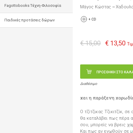
Fagottobooks Τέχνη-Φιλοσοφία
Μάγος Κώστας
Χαδουλο
—
+
CD
Παιδικές προτάσεις δώρων
€ 15,00
€ 13,50
Τι
ΠΡΟΣΘΗΚΗ ΣΤΟ ΚΑΛ
Διαθέσιμο
και η παράξενη χορωδί
Ο τζίτζικας Τζικιτζίκ, σε
θα καταλάβει πως πέρα α
σου, μπορείς να βρεις χ
Και πως αν ενωθούν σε μ