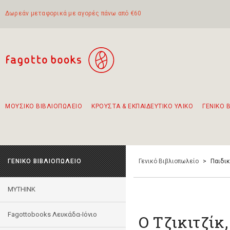
Δωρεάν μεταφορικά με αγορές πάνω από €60
ΜΟΥΣΙΚΟ ΒΙΒΛΙΟΠΩΛΕΙΟ
ΚΡΟΥΣΤΑ & ΕΚΠΑΙΔΕΥΤΙΚΟ ΥΛΙΚΟ
ΓΕΝΙΚΟ 
Προτάσεις - Σετ - Συνδυασμοί Βιβλίων
Πρωτότυποι Συνδυασμοί - Σετ δώρων για παιδιά
Για τα πρώτα μας βήματα στην κιθάρα
Το πιο διαδεδομένο σετ Boomwhackers
Περπατώντας στην παλιά πόλη της Λευκάδας
ΓΕΝΙΚΟ ΒΙΒΛΙΟΠΩΛΕΙΟ
Γενικό Βιβλιοπωλείο
>
Παιδι
MYTHINK
Fagottobooks Λευκάδα-Ιόνιο
Ο Τζικιτζίκ,