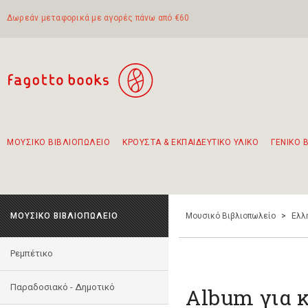
Δωρεάν μεταφορικά με αγορές πάνω από €60
ΜΟΥΣΙΚΟ ΒΙΒΛΙΟΠΩΛΕΙΟ
ΚΡΟΥΣΤΑ & ΕΚΠΑΙΔΕΥΤΙΚΟ ΥΛΙΚΟ
ΓΕΝΙΚΟ 
Προτάσεις - Σετ - Συνδυασμοί Βιβλίων
Πρωτότυποι Συνδυασμοί - Σετ δώρων για παιδιά
Για τα πρώτα μας βήματα στην κιθάρα
Το πιο διαδεδομένο σετ Boomwhackers
Περπατώντας στην παλιά πόλη της Λευκάδας
ΜΟΥΣΙΚΟ ΒΙΒΛΙΟΠΩΛΕΙΟ
Μουσικό Βιβλιοπωλείο
>
Ελλ
Ρεμπέτικο
Παραδοσιακό - Δημοτικό
Album για κ