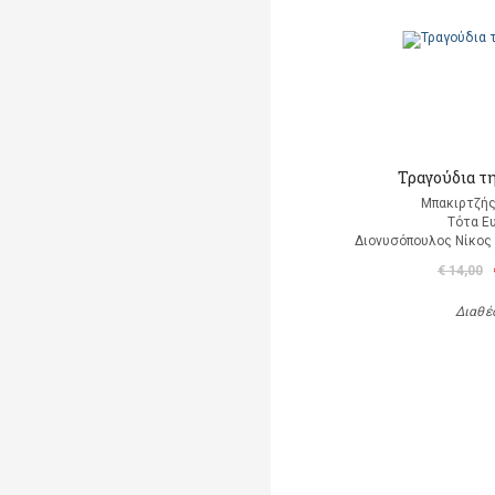
Τραγούδια τ
Μπακιρτζής
Τότα Ε
Διονυσόπουλος Νίκος (
€ 14,00
Διαθέ