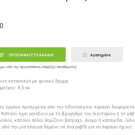
50
ΠΡΟΣΘΗΚΗ ΣΤΟ ΚΑΛΑΘΙ
Αγαπημένα
ιμο υπό την προϋπόθεση ύπαρξης αποθέματος
λινη κατασκευή με φυσικό δέρμα
μετρος: 4,5 εκ.
το όργανο προέρχεται από την Ινδονησία και παράγει διαφορετικ
 Κάποιοι ήχοι μοιάζουν με το βρυχηθμό του λιονταριού ή το γάβ
κύλου, κάποιοι άλλοι θυμίζουν βάτραχο, άνεμο ή καταιγίδα. Ξύλι
 από την μία πλευρά δεμένο σε ένα ραβδί για να παράγει ήχους.