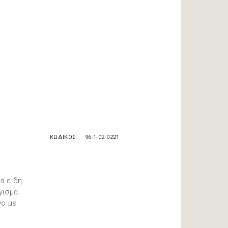
ΚΩΔΙΚΟΣ
96-1-02-0221
ά είδη
γισμα
νο με