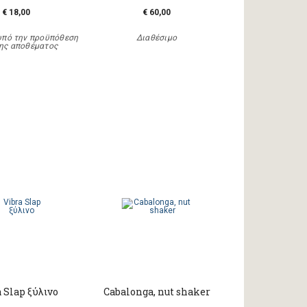
€ 18,00
€ 60,00
υπό την προϋπόθεση
Διαθέσιμο
ης αποθέματος
 Slap ξύλινο
Cabalonga, nut shaker