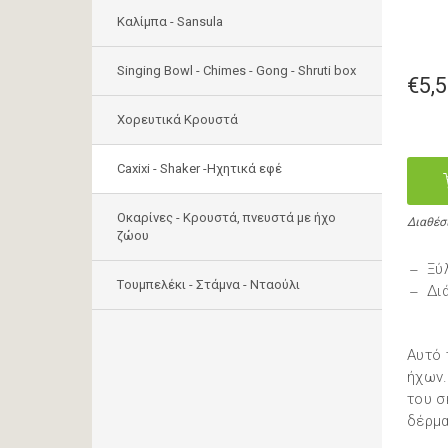
Καλίμπα - Sansula
Singing Bowl - Chimes - Gong - Shruti box
€5,
Χορευτικά Κρουστά
Caxixi - Shaker -Ηχητικά εφέ
Οκαρίνες - Κρουστά, πνευστά με ήχο
Διαθέσ
ζώου
Ξύ
Tουμπελέκι - Στάμνα - Νταούλι
Διά
Αυτό 
ήχων.
του σ
δέρμα