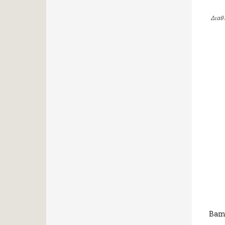
Διαθ
Bam