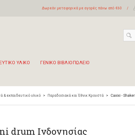
Δωρεάν μεταφορικά με αγορές πάνω από €60
/
ΕΥΤΙΚΟ ΥΛΙΚΟ
ΓΕΝΙΚΟ ΒΙΒΛΙΟΠΩΛΕΙΟ
 σετ Boomwhackers
πόλη της Λευκάδας
ά & εκπαιδευτικό υλικό
>
Παραδοσιακά και Έθνικ Κρουστά
>
Caxixi - Shake
ni drum Ινδονησίας