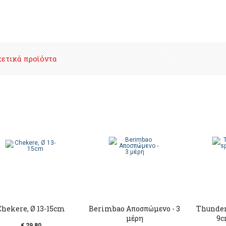
χετικά προϊόντα
Chekere, Ø 13-15cm
Berimbao Αποσπώμενο - 3
Thundert
μέρη
9c
€ 29,80