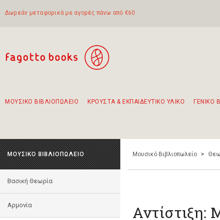
Δωρεάν μεταφορικά με αγορές πάνω από €60
ΜΟΥΣΙΚΟ ΒΙΒΛΙΟΠΩΛΕΙΟ
ΚΡΟΥΣΤΑ & ΕΚΠΑΙΔΕΥΤΙΚΟ ΥΛΙΚΟ
ΓΕΝΙΚΟ 
Προτάσεις - Σετ - Συνδυασμοί Βιβλίων
Πρωτότυποι Συνδυασμοί - Σετ δώρων για παιδιά
Για τα πρώτα μας βήματα στην κιθάρα
Το πιο διαδεδομένο σετ Boomwhackers
Περπατώντας στην παλιά πόλη της Λευκάδας
ΜΟΥΣΙΚΟ ΒΙΒΛΙΟΠΩΛΕΙΟ
Μουσικό Βιβλιοπωλείο
>
Θεω
Βασική Θεωρία
Αρμονία
Αντίστιξη: 