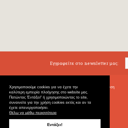
Εγγραφείτε στο newsletter μας:
Χρησιμοποιούμε cookies για να έχετε την
Μουσικό Βιβλιοπωλείο
Μουσική Εκπαίδευση
καλύτερη εμπειρία πλοήγησης στο website μας.
Κρουστά & Εκπαιδευτικό Υλικό
Fagotto Blog
Πατώντας 'Εντάξει!' ή χρησιμοποιώντας το site,
Γενικό Βιβλιοπωλείο
συναινείτε για την χρήση cookies εκτός και αν τα
έχετε απενεργοποιήσει.
Θέλω να μάθω περισσότερα
Εντάξει!