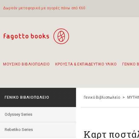
Δωρεάν μεταφορικά με αγορές πάνω από €60
ΜΟΥΣΙΚΟ ΒΙΒΛΙΟΠΩΛΕΙΟ
ΚΡΟΥΣΤΑ & ΕΚΠΑΙΔΕΥΤΙΚΟ ΥΛΙΚΟ
ΓΕΝΙΚΟ 
Προτάσεις - Σετ - Συνδυασμοί Βιβλίων
Πρωτότυποι Συνδυασμοί - Σετ δώρων για παιδιά
Για τα πρώτα μας βήματα στην κιθάρα
Το πιο διαδεδομένο σετ Boomwhackers
Περπατώντας στην παλιά πόλη της Λευκάδας
ΓΕΝΙΚΟ ΒΙΒΛΙΟΠΩΛΕΙΟ
Γενικό Βιβλιοπωλείο
>
MYTHI
Odyssey Series
Rebetiko Series
Καρτ ποστάλ