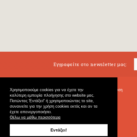
Εγγραφείτε στο newsletter μας:
Χρησιμοποιούμε cookies για να έχετε την
Μουσικό Βιβλιοπωλείο
Μουσική Εκπαίδευση
καλύτερη εμπειρία πλοήγησης στο website μας.
Κρουστά & Εκπαιδευτικό Υλικό
Fagotto Blog
Πατώντας 'Εντάξει!' ή χρησιμοποιώντας το site,
Γενικό Βιβλιοπωλείο
συναινείτε για την χρήση cookies εκτός και αν τα
έχετε απενεργοποιήσει.
Θέλω να μάθω περισσότερα
Εντάξει!