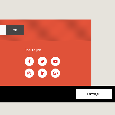
OK
Βρείτε μας
Εντάξει!
Handcrafted by
RADIAL