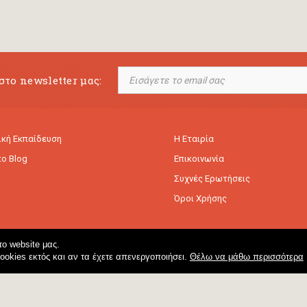
στο newsletter μας:
κή Εκπαίδευση
Η Εταιρία
to Blog
Επικοινωνία
Συχνές Ερωτήσεις
Όροι Χρήσης
ο website μας.
cookies εκτός και αν τα έχετε απενεργοποιήσει.
Θέλω να μάθω περισσότερα