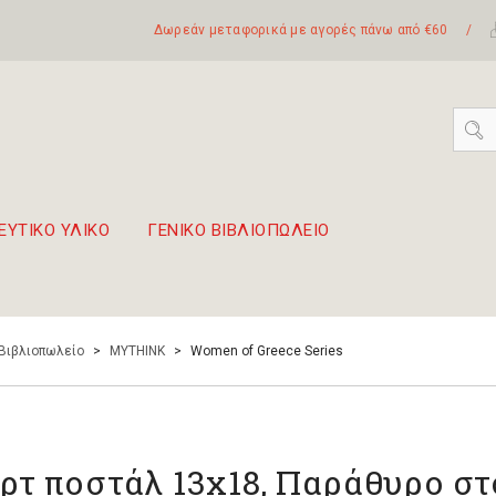
Δωρεάν μεταφορικά με αγορές πάνω από €60
/
ΕΥΤΙΚΟ ΥΛΙΚΟ
ΓΕΝΙΚΟ ΒΙΒΛΙΟΠΩΛΕΙΟ
 σετ Boomwhackers
πόλη της Λευκάδας
 Βιβλιοπωλείο
>
MYTHINK
>
Women of Greece Series
ρτ ποστάλ 13x18, Παράθυρο στ