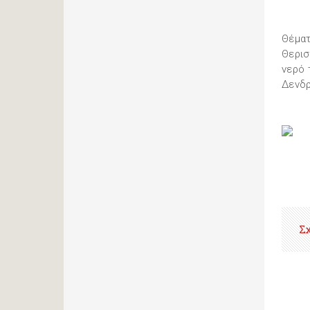
Θέματ
Θερισ
νερό 
Δενδρ
Σ