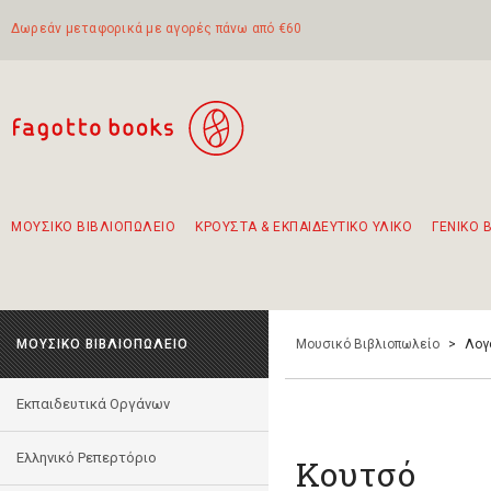
Δωρεάν μεταφορικά με αγορές πάνω από €60
ΜΟΥΣΙΚΟ ΒΙΒΛΙΟΠΩΛΕΙΟ
ΚΡΟΥΣΤΑ & ΕΚΠΑΙΔΕΥΤΙΚΟ ΥΛΙΚΟ
ΓΕΝΙΚΟ 
Προτάσεις - Σετ - Συνδυασμοί Βιβλίων
Πρωτότυποι Συνδυασμοί - Σετ δώρων για παιδιά
Για τα πρώτα μας βήματα στην κιθάρα
Το πιο διαδεδομένο σετ Boomwhackers
Περπατώντας στην παλιά πόλη της Λευκάδας
ΜΟΥΣΙΚΟ ΒΙΒΛΙΟΠΩΛΕΙΟ
Μουσικό Βιβλιοπωλείο
>
Λογ
Εκπαιδευτικά Οργάνων
Ελληνικό Ρεπερτόριο
Κουτσό