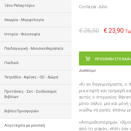
Ξένο Ρεπερτόριο
Cortazar Julio
Θεωρία - Μορφολογία
€ 26,50
€ 23,90
Τι
Ιστορία - Φιλοσοφία
Παιδαγωγική - Μουσικοθεραπεία
ΠΡΟΣΘΗΚΗ ΣΤΟ ΚΑΛ
Παιδικά
Διαθέσιμο
Τετράδια - Αφίσες - CD - Δώρα
«Κι αν δαγκωνόμαστε, ο π
μια κοφτή και τρομερή κ
Προτάσεις - Σετ - Συνδυασμοί
Βιβλίων
αυτός ο στιγμιαίος θάνατ
μόνο σάλιο, μία και μόνη
νιώθω να ριγείς επάνω μ
Βιβλία Προσφορών
«Αντιμυθιστόρημα», «Xρον
Λογοτεχνία με μουσική
από το γιακά», «Κάτι σαν