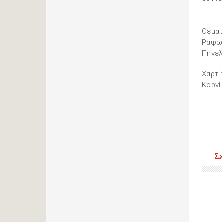
Θέματ
Ραψωδ
Πηνελ
Χαρτί
Κορνί
Σ