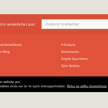
στο newsletter μας:
κή Εκπαίδευση
Η Εταιρία
to Blog
Επικοινωνία
Συχνές Ερωτήσεις
Όροι Χρήσης
ο website μας.
cookies εκτός και αν τα έχετε απενεργοποιήσει.
Θέλω να μάθω περισσότερα