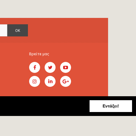
OK
Βρείτε μας
Εντάξει!
Handcrafted by
RADIAL