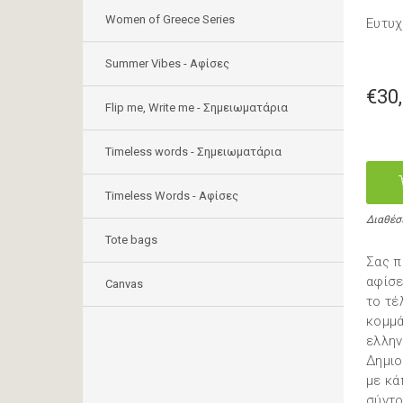
Women of Greece Series
Ευτυχί
Summer Vibes - Αφίσες
€30
Flip me, Write me - Σημειωματάρια
Timeless words - Σημειωματάρια
Timeless Words - Aφίσες
Διαθέσ
Tote bags
Σας π
αφίσε
Canvas
το τέ
κομμά
ελλην
Δημιο
με κά
σύντο