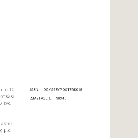
 από 10
ISBN
ODYSSEYPOSTERK015
ποτελεί
ΔΙΑΣΤΑΣΕΙΣ
30X40
υ ένα
poster
ς μια