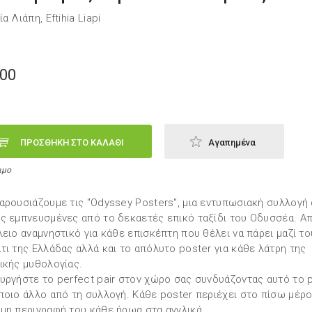
α Λιάπη, Eftihia Liapi
,00
ΠΡΟΣΘΗΚΗ ΣΤΟ ΚΑΛΑΘΙ
Αγαπημένα
ιμο
αρουσιάζουμε τις "Odyssey Posters", μια εντυπωσιακή συλλογή
ς εμπνευσμένες από το δεκαετές επικό ταξίδι του Οδυσσέα. Α
λειο αναμνηστικό για κάθε επισκέπτη που θέλει να πάρει μαζί το
τι της Ελλάδας αλλά και το απόλυτo poster για κάθε λάτρη της
ικής μυθολογίας.
υργήστε το perfect pair στον χώρο σας συνδυάζοντας αυτό το 
ποιο άλλο από τη συλλογή. Κάθε poster περιέχει στο πίσω μέρο
μη περιγραφή του κάθε ήρωα στα αγγλικά.