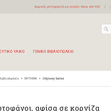
Δωρεάν μεταφορικά με αγορές πάνω από €60
/
ΕΥΤΙΚΟ ΥΛΙΚΟ
ΓΕΝΙΚΟ ΒΙΒΛΙΟΠΩΛΕΙΟ
 σετ Boomwhackers
πόλη της Λευκάδας
 Βιβλιοπωλείο
>
MYTHINK
>
Odyssey Series
τοφάγοι, αφίσα σε κορνίζα