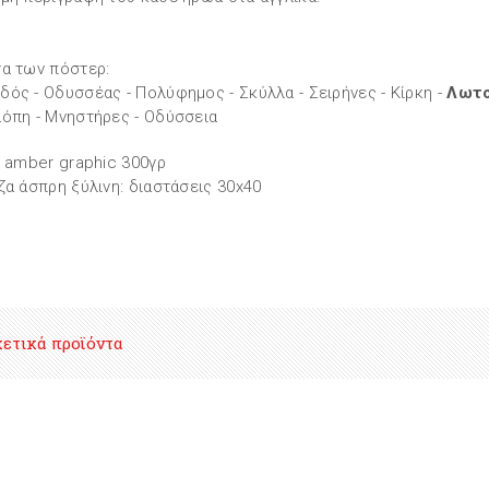
α των πόστερ:
ός - Οδυσσέας - Πολύφημος - Σκύλλα - Σειρήνες - Κίρκη -
Λωτο
όπη - Μνηστήρες - Οδύσσεια
: amber graphic 300γρ
ζα άσπρη ξύλινη: διαστάσεις 30x40
χετικά προϊόντα