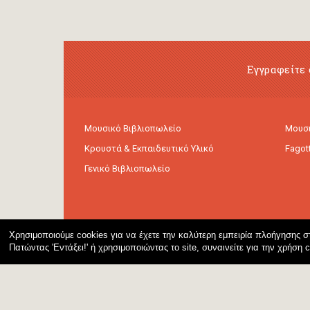
Εγγραφείτε 
Μουσικό Βιβλιοπωλείο
Μουσι
Κρουστά & Εκπαιδευτικό Υλικό
Fagot
Γενικό Βιβλιοπωλείο
Χρησιμοποιούμε cookies για να έχετε την καλύτερη εμπειρία πλοήγησης στ
Πατώντας 'Εντάξει!' ή χρησιμοποιώντας το site, συναινείτε για την χρήση 