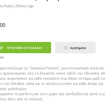
α Λιάπη, Eftihia Liapi
,00
ΠΡΟΣΘΗΚΗ ΣΤΟ ΚΑΛΑΘΙ
Αγαπημένα
ιμο
αρουσιάζουμε τις "Odyssey Posters", μια εντυπωσιακή συλλογή
ς εμπνευσμένες από το δεκαετές επικό ταξίδι του Οδυσσέα. Α
λειο αναμνηστικό για κάθε επισκέπτη που θέλει να πάρει μαζί το
τι της Ελλάδας, αλλά και το απόλυτo poster για κάθε λάτρη της
ικής μυθολογίας.
υργήστε το perfect pair στον χώρο σας συνδυάζοντας αυτό το 
ποιο άλλο από τη συλλογή.