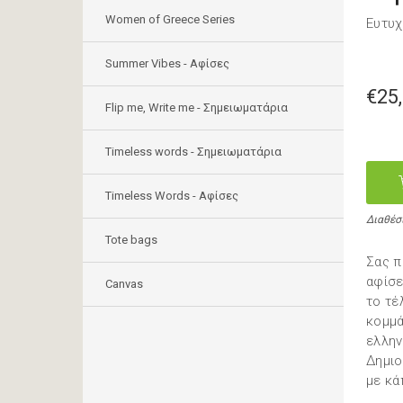
Women of Greece Series
Ευτυχί
Summer Vibes - Αφίσες
€25
Flip me, Write me - Σημειωματάρια
Timeless words - Σημειωματάρια
Timeless Words - Aφίσες
Διαθέσ
Tote bags
Σας π
αφίσε
Canvas
το τέ
κομμά
ελλην
Δημιο
με κά