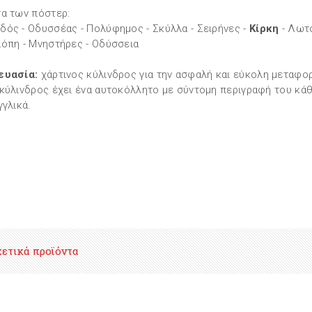
α των πόστερ:
ός - Οδυσσέας - Πολύφημος - Σκύλλα - Σειρήνες -
Κίρκη
- Λωτο
όπη - Μνηστήρες - Οδύσσεια
ευασία:
χάρτινος κύλινδρος για την ασφαλή και εύκολη μεταφορ
κύλινδρος έχει ένα αυτοκόλλητο με σύντομη περιγραφή του κά
γγλικά.
χετικά προϊόντα