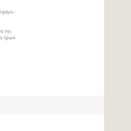
φάγοι -
ά της.
θε ήρωα