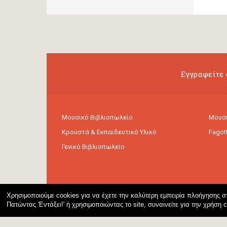
Εγγραφείτε 
Μουσικό Βιβλιοπωλείο
Μουσι
Κρουστά & Εκπαιδευτικό Υλικό
Fagot
Γενικό Βιβλιοπωλείο
Χρησιμοποιούμε cookies για να έχετε την καλύτερη εμπειρία πλοήγησης στ
Πατώντας 'Εντάξει!' ή χρησιμοποιώντας το site, συναινείτε για την χρήση 