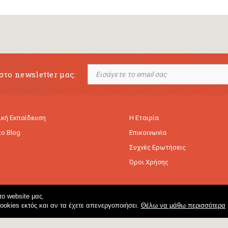
στο newsletter μας:
κή Εκπαίδευση
Η Εταιρία
to Blog
Επικοινωνία
Συχνές Ερωτήσεις
Όροι Χρήσης
ο website μας.
cookies εκτός και αν τα έχετε απενεργοποιήσει.
Θέλω να μάθω περισσότερα