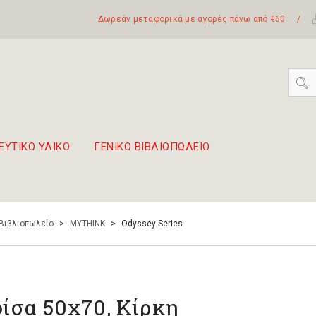
Δωρεάν μεταφορικά με αγορές πάνω από €60
/
ΕΥΤΙΚΟ ΥΛΙΚΟ
ΓΕΝΙΚΟ ΒΙΒΛΙΟΠΩΛΕΙΟ
 σετ Boomwhackers
πόλη της Λευκάδας
 Βιβλιοπωλείο
>
MYTHINK
>
Odyssey Series
ίσα 50x70, Κίρκη