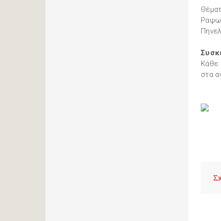
Θέματ
Ραψωδ
Πηνελ
Συσκ
Κάθε 
στα α
Σ