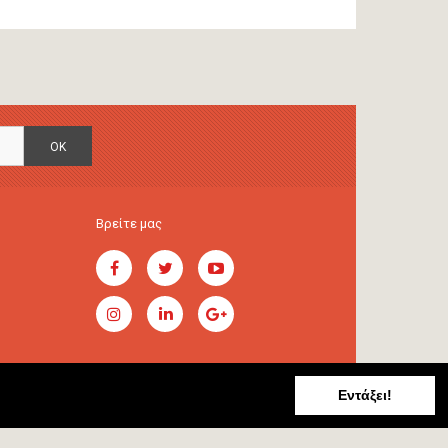
OK
Βρείτε μας
Εντάξει!
Handcrafted by
RADIAL